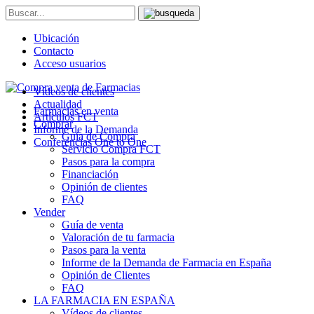
Ubicación
Contacto
Acceso usuarios
Vídeos de clientes
Actualidad
Farmacias en venta
Artículos FCT
Comprar
Informe de la Demanda
Guía de Compra
Conferencias One to One
Servicio Compra FCT
Pasos para la compra
Financiación
Opinión de clientes
FAQ
Vender
Guía de venta
Valoración de tu farmacia
Pasos para la venta
Informe de la Demanda de Farmacia en España
Opinión de Clientes
FAQ
LA FARMACIA EN ESPAÑA
Vídeos de clientes