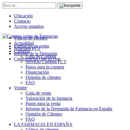
Ubicación
Contacto
Acceso usuarios
Vídeos de clientes
Actualidad
Farmacias en venta
Artículos FCT
Comprar
Informe de la Demanda
Guía de Compra
Conferencias One to One
Servicio Compra FCT
Pasos para la compra
Financiación
Opinión de clientes
FAQ
Vender
Guía de venta
Valoración de tu farmacia
Pasos para la venta
Informe de la Demanda de Farmacia en España
Opinión de Clientes
FAQ
LA FARMACIA EN ESPAÑA
Vídeos de clientes