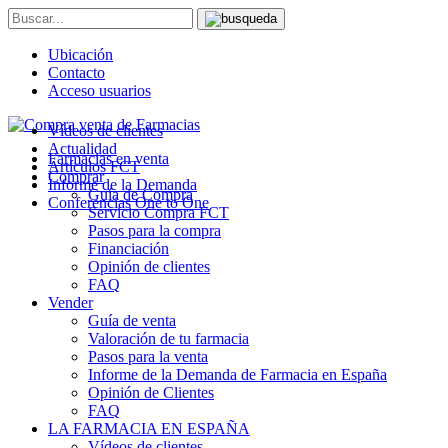
Ubicación
Contacto
Acceso usuarios
Vídeos de clientes
Actualidad
Farmacias en venta
Artículos FCT
Comprar
Informe de la Demanda
Guía de Compra
Conferencias One to One
Servicio Compra FCT
Pasos para la compra
Financiación
Opinión de clientes
FAQ
Vender
Guía de venta
Valoración de tu farmacia
Pasos para la venta
Informe de la Demanda de Farmacia en España
Opinión de Clientes
FAQ
LA FARMACIA EN ESPAÑA
Vídeos de clientes