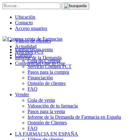
Ubicación
Contacto
Acceso usuarios
Vídeos de clientes
Actualidad
Farmacias en venta
Artículos FCT
Comprar
Informe de la Demanda
Guía de Compra
Conferencias One to One
Servicio Compra FCT
Pasos para la compra
Financiación
Opinión de clientes
FAQ
Vender
Guía de venta
Valoración de tu farmacia
Pasos para la venta
Informe de la Demanda de Farmacia en España
Opinión de Clientes
FAQ
LA FARMACIA EN ESPAÑA
Vídeos de clientes