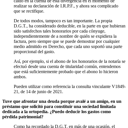
caído en la cuenta de esta divergencia en el momento de
realizar su declaración de I.R.P.F., y ahora sea complicado
que se rectifique.
De todos modos, tampoco es tan importante. La propia
D.G.T., ha considerado deducible, en la parte en que hubieran
sido satisfechos tales honorarios por cada cónyuge,
independientemente de a nombre de quién se expidiera la
factura, pero siempre que se puede demostrar por cualquier
medio admitido en Derecho, que cada uno soportó una parte
proporcional del gasto.
Así, por ejemplo, si el abono de los honorarios de la notaría se
efectuó desde una cuenta de titularidad común, entendemos
que está suficientemente probado que el abono lo hicieron
ambos.
Pueden utilizar como referencia la consulta vinculante V1849-
21, de 14 de junio de 2021.
Tuve que afrontar una deuda porque avalé a un amigo, en un
préstamo que solicitó para constituir una sociedad limitada
dedicada a la ortopedia. ¿Puedo deducir los gastos como
pérdida patrimonial?
Como ha recordado la D.G.T. en más de una ocasión, el