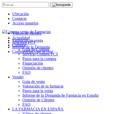
Ubicación
Contacto
Acceso usuarios
Vídeos de clientes
Actualidad
Farmacias en venta
Artículos FCT
Comprar
Informe de la Demanda
Guía de Compra
Conferencias One to One
Servicio Compra FCT
Pasos para la compra
Financiación
Opinión de clientes
FAQ
Vender
Guía de venta
Valoración de tu farmacia
Pasos para la venta
Informe de la Demanda de Farmacia en España
Opinión de Clientes
FAQ
LA FARMACIA EN ESPAÑA
Vídeos de clientes