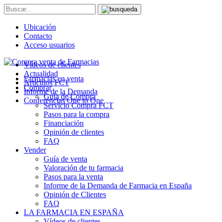
Ubicación
Contacto
Acceso usuarios
Vídeos de clientes
Actualidad
Farmacias en venta
Artículos FCT
Comprar
Informe de la Demanda
Guía de Compra
Conferencias One to One
Servicio Compra FCT
Pasos para la compra
Financiación
Opinión de clientes
FAQ
Vender
Guía de venta
Valoración de tu farmacia
Pasos para la venta
Informe de la Demanda de Farmacia en España
Opinión de Clientes
FAQ
LA FARMACIA EN ESPAÑA
Vídeos de clientes