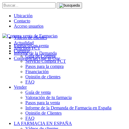
Ubicación
Contacto
Acceso usuarios
Vídeos de clientes
Actualidad
Farmacias en venta
Artículos FCT
Comprar
Informe de la Demanda
Guía de Compra
Conferencias One to One
Servicio Compra FCT
Pasos para la compra
Financiación
Opinión de clientes
FAQ
Vender
Guía de venta
Valoración de tu farmacia
Pasos para la venta
Informe de la Demanda de Farmacia en España
Opinión de Clientes
FAQ
LA FARMACIA EN ESPAÑA
Vídeos de clientes