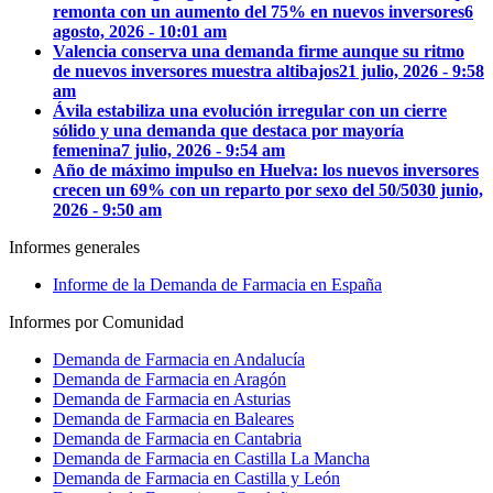
remonta con un aumento del 75% en nuevos inversores
6
agosto, 2026 - 10:01 am
Valencia conserva una demanda firme aunque su ritmo
de nuevos inversores muestra altibajos
21 julio, 2026 - 9:58
am
Ávila estabiliza una evolución irregular con un cierre
sólido y una demanda que destaca por mayoría
femenina
7 julio, 2026 - 9:54 am
Año de máximo impulso en Huelva: los nuevos inversores
crecen un 69% con un reparto por sexo del 50/50
30 junio,
2026 - 9:50 am
Informes generales
Informe de la Demanda de Farmacia en España
Informes por Comunidad
Demanda de Farmacia en Andalucía
Demanda de Farmacia en Aragón
Demanda de Farmacia en Asturias
Demanda de Farmacia en Baleares
Demanda de Farmacia en Cantabria
Demanda de Farmacia en Castilla La Mancha
Demanda de Farmacia en Castilla y León