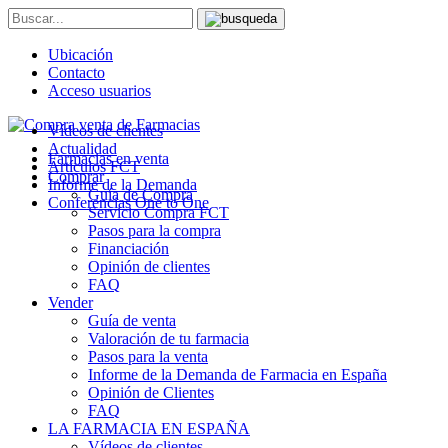
Ubicación
Contacto
Acceso usuarios
Vídeos de clientes
Actualidad
Farmacias en venta
Artículos FCT
Comprar
Informe de la Demanda
Guía de Compra
Conferencias One to One
Servicio Compra FCT
Pasos para la compra
Financiación
Opinión de clientes
FAQ
Vender
Guía de venta
Valoración de tu farmacia
Pasos para la venta
Informe de la Demanda de Farmacia en España
Opinión de Clientes
FAQ
LA FARMACIA EN ESPAÑA
Vídeos de clientes