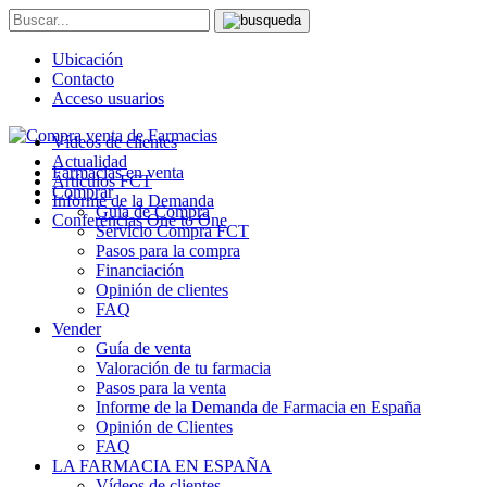
Ubicación
Contacto
Acceso usuarios
Vídeos de clientes
Actualidad
Farmacias en venta
Artículos FCT
Comprar
Informe de la Demanda
Guía de Compra
Conferencias One to One
Servicio Compra FCT
Pasos para la compra
Financiación
Opinión de clientes
FAQ
Vender
Guía de venta
Valoración de tu farmacia
Pasos para la venta
Informe de la Demanda de Farmacia en España
Opinión de Clientes
FAQ
LA FARMACIA EN ESPAÑA
Vídeos de clientes