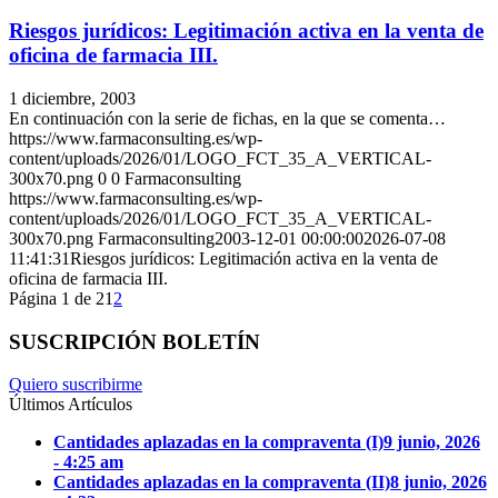
Riesgos jurídicos: Legitimación activa en la venta de
oficina de farmacia III.
1 diciembre, 2003
En continuación con la serie de fichas, en la que se comenta…
https://www.farmaconsulting.es/wp-
content/uploads/2026/01/LOGO_FCT_35_A_VERTICAL-
300x70.png
0
0
Farmaconsulting
https://www.farmaconsulting.es/wp-
content/uploads/2026/01/LOGO_FCT_35_A_VERTICAL-
300x70.png
Farmaconsulting
2003-12-01 00:00:00
2026-07-08
11:41:31
Riesgos jurídicos: Legitimación activa en la venta de
oficina de farmacia III.
Página 1 de 2
1
2
SUSCRIPCIÓN BOLETÍN
Quiero suscribirme
Últimos Artículos
Cantidades aplazadas en la compraventa (I)
9 junio, 2026
- 4:25 am
Cantidades aplazadas en la compraventa (II)
8 junio, 2026