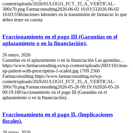
content/uploads/2026/01/LOGO_FCT_35_A_VERTICAL-
300x70.png
Farmaconsulting
2026-06-02 16:03:53
2026-06-02
16:03:55
Relaciones laborales en la transmisión de farmacia: lo que
debes tener en cuenta
Fraccionamiento en el pago III (Garantías en el
aplazamiento o en la financiación).
26 mayo, 2026
Garantías en el aplazamiento o en la financiación Las garantías…
https://www.farmaconsulting.es/wp-content/uploads/2003/10/close-
up-patient-with-prescription-1-scaled.jpg
1709
2560
Farmaconsulting
https://www.farmaconsulting.es/wp-
content/uploads/2026/01/LOGO_FCT_35_A_VERTICAL-
300x70.png
Farmaconsulting
2026-05-26 09:19:16
2026-05-26
09:19:18
Fraccionamiento en el pago III (Garantías en el
aplazamiento o en la financiación).
Fraccionamiento en el pago II. (Implicaciones
fiscales).
26 mayo, 2026