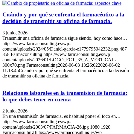
Cuándo y por qué se enfrenta el farmacéutico a la
decisión de transmitir su oficina de farmacia.
3 junio, 2026
Transmitir una oficina de farmacia sigue siendo, hoy como hace…
https://www.farmaconsulting.es/wp-
content/uploads/2024/05/Daniel-garcia-e1779795042332.png
487
858
Farmaconsulting
https://www.farmaconsulting.es/wp-
content/uploads/2026/01/LOGO_FCT_35_A_VERTICAL-
300x70.png
Farmaconsulting
2026-06-03 13:26:02
2026-06-02
11:18:45
Cuándo y por qué se enfrenta el farmacéutico a la decisión
de transmitir su oficina de farmacia.
Relaciones laborales en la transmisión de farmacia:
lo que debes tener en cuenta
2 junio, 2026
En una transmisión de farmacia, es habitual poner el foco en…
https://www.farmaconsulting.es/wp-
content/uploads/2003/07/FARMACIA-26.jpg
1080
1920
Farmaconsulting
https://www.farmaconsulting.es/wp-