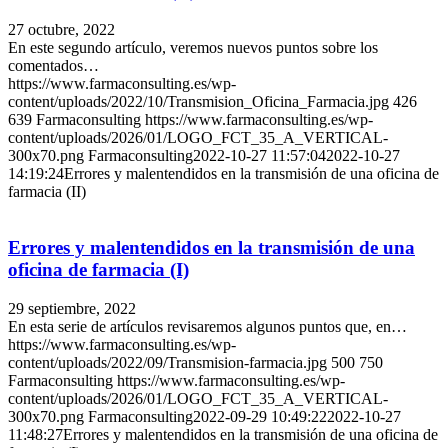
27 octubre, 2022
En este segundo artículo, veremos nuevos puntos sobre los
comentados…
https://www.farmaconsulting.es/wp-
content/uploads/2022/10/Transmision_Oficina_Farmacia.jpg
426
639
Farmaconsulting
https://www.farmaconsulting.es/wp-
content/uploads/2026/01/LOGO_FCT_35_A_VERTICAL-
300x70.png
Farmaconsulting
2022-10-27 11:57:04
2022-10-27
14:19:24
Errores y malentendidos en la transmisión de una oficina de
farmacia (II)
Errores y malentendidos en la transmisión de una
oficina de farmacia (I)
29 septiembre, 2022
En esta serie de artículos revisaremos algunos puntos que, en…
https://www.farmaconsulting.es/wp-
content/uploads/2022/09/Transmision-farmacia.jpg
500
750
Farmaconsulting
https://www.farmaconsulting.es/wp-
content/uploads/2026/01/LOGO_FCT_35_A_VERTICAL-
300x70.png
Farmaconsulting
2022-09-29 10:49:22
2022-10-27
11:48:27
Errores y malentendidos en la transmisión de una oficina de