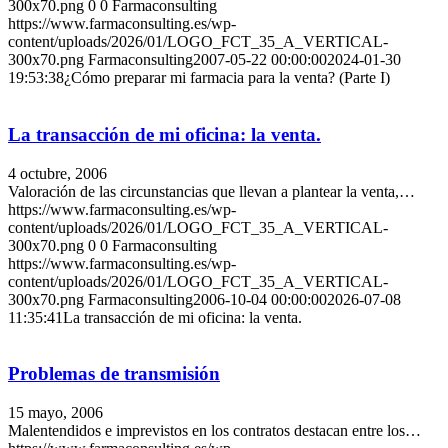
300x70.png
0
0
Farmaconsulting
https://www.farmaconsulting.es/wp-
content/uploads/2026/01/LOGO_FCT_35_A_VERTICAL-
300x70.png
Farmaconsulting
2007-05-22 00:00:00
2024-01-30
19:53:38
¿Cómo preparar mi farmacia para la venta? (Parte I)
La transacción de mi oficina: la venta.
4 octubre, 2006
Valoración de las circunstancias que llevan a plantear la venta,…
https://www.farmaconsulting.es/wp-
content/uploads/2026/01/LOGO_FCT_35_A_VERTICAL-
300x70.png
0
0
Farmaconsulting
https://www.farmaconsulting.es/wp-
content/uploads/2026/01/LOGO_FCT_35_A_VERTICAL-
300x70.png
Farmaconsulting
2006-10-04 00:00:00
2026-07-08
11:35:41
La transacción de mi oficina: la venta.
Problemas de transmisión
15 mayo, 2006
Malentendidos e imprevistos en los contratos destacan entre los…