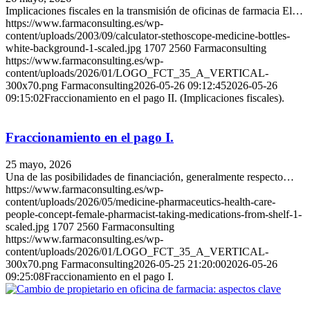
Implicaciones fiscales en la transmisión de oficinas de farmacia El…
https://www.farmaconsulting.es/wp-
content/uploads/2003/09/calculator-stethoscope-medicine-bottles-
white-background-1-scaled.jpg
1707
2560
Farmaconsulting
https://www.farmaconsulting.es/wp-
content/uploads/2026/01/LOGO_FCT_35_A_VERTICAL-
300x70.png
Farmaconsulting
2026-05-26 09:12:45
2026-05-26
09:15:02
Fraccionamiento en el pago II. (Implicaciones fiscales).
Fraccionamiento en el pago I.
25 mayo, 2026
Una de las posibilidades de financiación, generalmente respecto…
https://www.farmaconsulting.es/wp-
content/uploads/2026/05/medicine-pharmaceutics-health-care-
people-concept-female-pharmacist-taking-medications-from-shelf-1-
scaled.jpg
1707
2560
Farmaconsulting
https://www.farmaconsulting.es/wp-
content/uploads/2026/01/LOGO_FCT_35_A_VERTICAL-
300x70.png
Farmaconsulting
2026-05-25 21:20:00
2026-05-26
09:25:08
Fraccionamiento en el pago I.