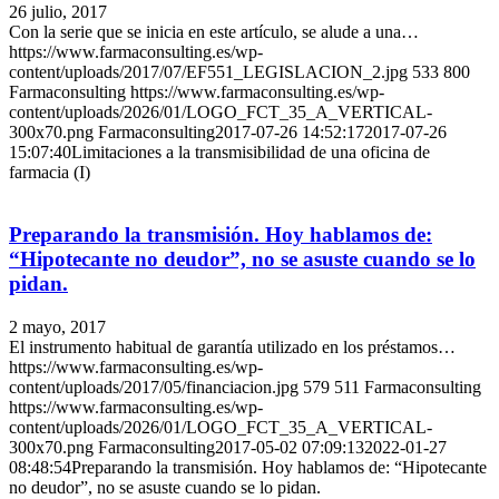
26 julio, 2017
Con la serie que se inicia en este artículo, se alude a una…
https://www.farmaconsulting.es/wp-
content/uploads/2017/07/EF551_LEGISLACION_2.jpg
533
800
Farmaconsulting
https://www.farmaconsulting.es/wp-
content/uploads/2026/01/LOGO_FCT_35_A_VERTICAL-
300x70.png
Farmaconsulting
2017-07-26 14:52:17
2017-07-26
15:07:40
Limitaciones a la transmisibilidad de una oficina de
farmacia (I)
Preparando la transmisión. Hoy hablamos de:
“Hipotecante no deudor”, no se asuste cuando se lo
pidan.
2 mayo, 2017
El instrumento habitual de garantía utilizado en los préstamos…
https://www.farmaconsulting.es/wp-
content/uploads/2017/05/financiacion.jpg
579
511
Farmaconsulting
https://www.farmaconsulting.es/wp-
content/uploads/2026/01/LOGO_FCT_35_A_VERTICAL-
300x70.png
Farmaconsulting
2017-05-02 07:09:13
2022-01-27
08:48:54
Preparando la transmisión. Hoy hablamos de: “Hipotecante
no deudor”, no se asuste cuando se lo pidan.