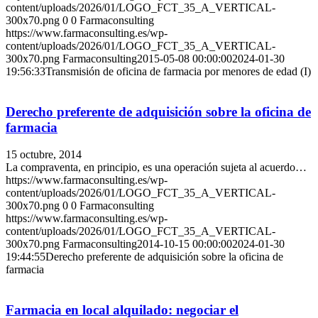
content/uploads/2026/01/LOGO_FCT_35_A_VERTICAL-
300x70.png
0
0
Farmaconsulting
https://www.farmaconsulting.es/wp-
content/uploads/2026/01/LOGO_FCT_35_A_VERTICAL-
300x70.png
Farmaconsulting
2015-05-08 00:00:00
2024-01-30
19:56:33
Transmisión de oficina de farmacia por menores de edad (I)
Derecho preferente de adquisición sobre la oficina de
farmacia
15 octubre, 2014
La compraventa, en principio, es una operación sujeta al acuerdo…
https://www.farmaconsulting.es/wp-
content/uploads/2026/01/LOGO_FCT_35_A_VERTICAL-
300x70.png
0
0
Farmaconsulting
https://www.farmaconsulting.es/wp-
content/uploads/2026/01/LOGO_FCT_35_A_VERTICAL-
300x70.png
Farmaconsulting
2014-10-15 00:00:00
2024-01-30
19:44:55
Derecho preferente de adquisición sobre la oficina de
farmacia
Farmacia en local alquilado: negociar el