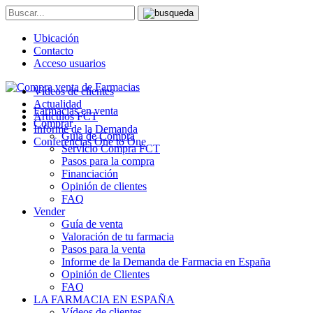
Ubicación
Contacto
Acceso usuarios
Vídeos de clientes
Actualidad
Farmacias en venta
Artículos FCT
Comprar
Informe de la Demanda
Guía de Compra
Conferencias One to One
Servicio Compra FCT
Pasos para la compra
Financiación
Opinión de clientes
FAQ
Vender
Guía de venta
Valoración de tu farmacia
Pasos para la venta
Informe de la Demanda de Farmacia en España
Opinión de Clientes
FAQ
LA FARMACIA EN ESPAÑA
Vídeos de clientes