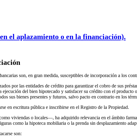
en el aplazamiento o en la financiación).
ciación
bancarias son, en gran medida, susceptibles de incorporación a los contr
ados por las entidades de crédito para garantizar el cobro de sus présta
a ejecución del bien hipotecado y satisfacer su crédito con el producto o
todos sus bienes presentes y futuros, salvo pacto en contrario en los tér
rse en escritura pública e inscribirse en el Registro de la Propiedad.
como viviendas o locales—, ha adquirido relevancia en el ámbito farmac
n figuras como la hipoteca mobiliaria o la prenda sin desplazamiento adapt
tacarse son: