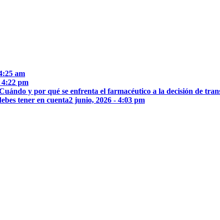
 4:25 am
- 4:22 pm
Cuándo y por qué se enfrenta el farmacéutico a la decisión de trans
debes tener en cuenta
2 junio, 2026 - 4:03 pm