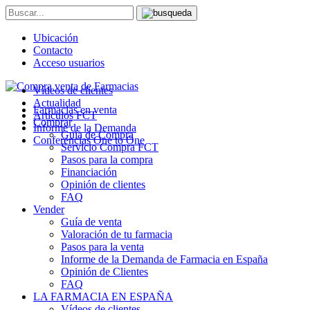
Ubicación
Contacto
Acceso usuarios
Vídeos de clientes
Actualidad
Farmacias en venta
Artículos FCT
Comprar
Informe de la Demanda
Guía de Compra
Conferencias One to One
Servicio Compra FCT
Pasos para la compra
Financiación
Opinión de clientes
FAQ
Vender
Guía de venta
Valoración de tu farmacia
Pasos para la venta
Informe de la Demanda de Farmacia en España
Opinión de Clientes
FAQ
LA FARMACIA EN ESPAÑA
Vídeos de clientes