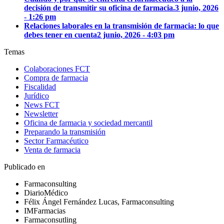
decisión de transmitir su oficina de farmacia.
3 junio, 2026
- 1:26 pm
Relaciones laborales en la transmisión de farmacia: lo que
debes tener en cuenta
2 junio, 2026 - 4:03 pm
Temas
Colaboraciones FCT
Compra de farmacia
Fiscalidad
Jurídico
News FCT
Newsletter
Oficina de farmacia y sociedad mercantil
Preparando la transmisión
Sector Farmacéutico
Venta de farmacia
Publicado en
Farmaconsulting
DiarioMédico
Félix Ángel Fernández Lucas, Farmaconsulting
IMFarmacias
Farmaconsutling