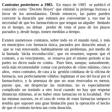
Contratos posteriores a 1985.
En mayo de 1985
se publicó el
conocido como ‘Decreto Boyer’ que eliminó la prórroga forzosa a
favor de los arrendatarios. Desde entonces, las partes pueden
convenir la duración que estimen por conveniente y, eso trae la
necesidad de que los farmacéuticos que tengan un alquiler
limitado
en el tiempo, no deban
perder de vista el paso de los plazos
pactados y, desde luego, tomen medidas a tiempo.
Existen numerosos contratos, sobre todo en el mundo rural, y más
en municipios con farmacia única, pactados por duración anual, y
que se van renovando, habitualmente sin problemas, por medio de
la llamada ‘tácita reconducción’, que en resumen, supone que el
contrato, a su vencimiento,
se renueva por el mismo periodo si las
partes no dicen nada en contra.
Pues bien, aunque, naturalmente,
sería más recomendable contar con periodos de cómo mínimo, cinco
años,
estos contratos, de cara a la
gestión cotidiana de la oficina de
farmacia, son perfectamente válidos: legitiman el uso del local por el
farmacéutico, y la amenaza de que no sean renovados es menor,
puesto que, sin despreciar las molestias, no es especialmente
complicado un traslado a otro local cuando no hay que respetar
distancias mínimas, al no haber otras farmacias en la localidad.
Por
las mismas razones, en el caso de venta de estas farmacias tampoco
tendría que suponer una gran limitación para la operación el hecho
de que el contrato tuviera tan corta duración.