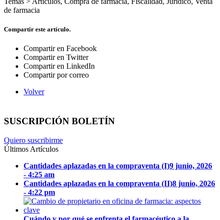
Temas >
Artículos
,
Compra de farmacia
,
Fiscalidad
,
Jurídico
,
Venta
de farmacia
Compartir este artículo.
Compartir en Facebook
Compartir en Twitter
Compartir en LinkedIn
Compartir por correo
Volver
SUSCRIPCIÓN BOLETÍN
Quiero suscribirme
Últimos Artículos
Cantidades aplazadas en la compraventa (I)
9 junio, 2026
- 4:25 am
Cantidades aplazadas en la compraventa (II)
8 junio, 2026
- 4:22 pm
Cuándo y por qué se enfrenta el farmacéutico a la