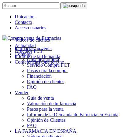
Ubicación
Contacto
Acceso usuarios
Vídeos de clientes
Actualidad
Farmacias en venta
Artículos FCT
Comprar
Informe de la Demanda
Guía de Compra
Conferencias One to One
Servicio Compra FCT
Pasos para la compra
Financiación
Opinión de clientes
FAQ
Vender
Guía de venta
Valoración de tu farmacia
Pasos para la venta
Informe de la Demanda de Farmacia en España
Opinión de Clientes
FAQ
LA FARMACIA EN ESPAÑA
Vídeos de clientes