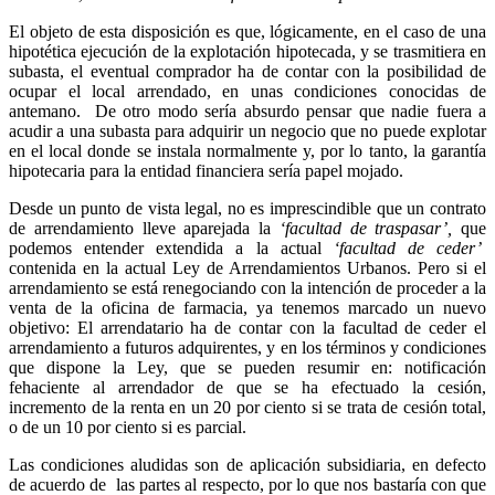
El objeto de esta disposición es que, lógicamente, en el caso de una
hipotética ejecución de la explotación hipotecada, y se trasmitiera en
subasta, el eventual comprador ha de contar con la posibilidad de
ocupar el local arrendado, en unas condiciones conocidas de
antemano.
De otro modo sería absurdo pensar que nadie fuera a
acudir a una subasta para adquirir un negocio que no puede explotar
en el local donde se instala normalmente y, por lo tanto, la garantía
hipotecaria para la entidad financiera sería papel mojado.
Desde un punto de vista legal, no es imprescindible que un contrato
de arrendamiento lleve aparejada la
‘facultad de traspasar’,
que
podemos entender extendida a la actual
‘facultad de ceder’
contenida en la actual Ley de Arrendamientos Urbanos. Pero si el
arrendamiento se está renegociando con la intención de proceder a la
venta de la oficina de farmacia, ya tenemos marcado un nuevo
objetivo: El arrendatario ha de contar con la facultad de ceder el
arrendamiento a futuros adquirentes, y en los términos y condiciones
que dispone la Ley, que se pueden resumir en: notificación
fehaciente al arrendador de que se ha efectuado la cesión,
incremento de la renta en un 20 por ciento si se trata de cesión total,
o de un 10 por ciento si es parcial.
Las condiciones aludidas son de aplicación subsidiaria, en defecto
de acuerdo de
las partes al respecto, por lo que nos bastaría con que