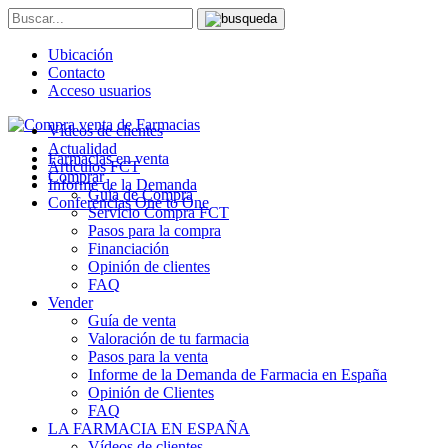
Ubicación
Contacto
Acceso usuarios
Vídeos de clientes
Actualidad
Farmacias en venta
Artículos FCT
Comprar
Informe de la Demanda
Guía de Compra
Conferencias One to One
Servicio Compra FCT
Pasos para la compra
Financiación
Opinión de clientes
FAQ
Vender
Guía de venta
Valoración de tu farmacia
Pasos para la venta
Informe de la Demanda de Farmacia en España
Opinión de Clientes
FAQ
LA FARMACIA EN ESPAÑA
Vídeos de clientes