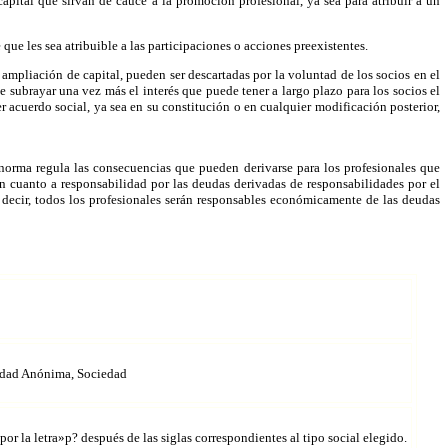
apital que sirvan de cauce a la promoción profesional, ya sea para atribuir a un
 que les sea atribuible a las participaciones o acciones preexistentes.
 ampliación de capital, pueden ser descartadas por la voluntad de los socios en el
 de subrayar una vez más el interés que puede tener a largo plazo para los socios el
r acuerdo social, ya sea en su constitución o en cualquier modificación posterior,
 norma regula las consecuencias que pueden derivarse para los profesionales que
n cuanto a responsabilidad por las deudas derivadas de responsabilidades por el
es decir, todos los profesionales serán responsables económicamente de las deudas
iedad Anónima, Sociedad
or la letra»p? después de las siglas correspondientes al tipo social elegido.