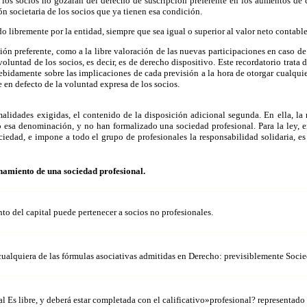
, los socios no gozarán del derecho de suscripción preferente en los aumentos de c
ón societaria de los socios que ya tienen esa condición.
do libremente por la entidad, siempre que sea igual o superior al valor neto contable
ón preferente, como a la libre valoración de las nuevas participaciones en caso de
 voluntad de los socios, es decir, es de derecho dispositivo. Este recordatorio trata
ebidamente sobre las implicaciones de cada previsión a la hora de otorgar cualquie
n defecto de la voluntad expresa de los socios.
lidades exigidas, el contenido de la disposición adicional segunda. En ella, la
esa denominación, y no han formalizado una sociedad profesional. Para la ley, e
ociedad, e impone a todo el grupo de profesionales la responsabilidad solidaria, 
ionamiento de una sociedad profesional.
nto del capital puede pertenecer a socios no profesionales.
cualquiera de las fórmulas asociativas admitidas en Derecho: previsiblemente Soc
Es libre, y deberá estar completada con el calificativo»profesional? representado p