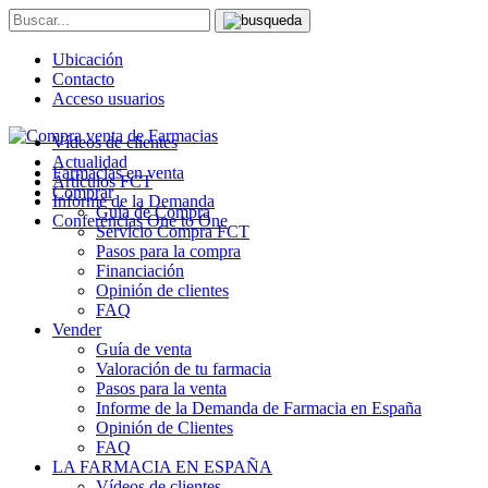
Ubicación
Contacto
Acceso usuarios
Vídeos de clientes
Actualidad
Farmacias en venta
Artículos FCT
Comprar
Informe de la Demanda
Guía de Compra
Conferencias One to One
Servicio Compra FCT
Pasos para la compra
Financiación
Opinión de clientes
FAQ
Vender
Guía de venta
Valoración de tu farmacia
Pasos para la venta
Informe de la Demanda de Farmacia en España
Opinión de Clientes
FAQ
LA FARMACIA EN ESPAÑA
Vídeos de clientes