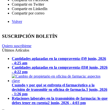
Compartir en Twitter
Compartir en LinkedIn
Compartir por correo
Volver
SUSCRIPCIÓN BOLETÍN
Quiero suscribirme
Últimos Artículos
Cantidades aplazadas en la compraventa (I)
9 junio, 2026
- 4:25 am
Cantidades aplazadas en la compraventa (II)
8 junio, 2026
- 4:22 pm
Cuándo y por qué se enfrenta el farmacéutico a la
decisión de transmitir su oficina de farmacia.
3 junio, 2026
- 1:26 pm
Relaciones laborales en la transmisión de farmacia: lo que
debes tener en cuenta
2 junio, 2026 - 4:03 pm