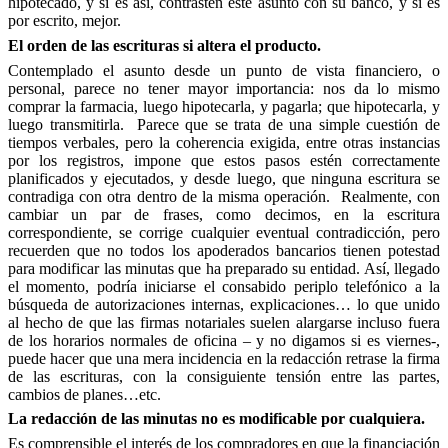
hipotecado, y si es así, contrasten este asunto con su banco, y si es
por escrito, mejor.
El orden de las escrituras si altera el producto.
Contemplado el asunto desde un punto de vista financiero, o
personal, parece no tener mayor importancia: nos da lo mismo
comprar la farmacia, luego hipotecarla, y pagarla; que hipotecarla, y
luego transmitirla. Parece que se trata de una simple cuestión de
tiempos verbales, pero la coherencia exigida, entre otras instancias
por los registros, impone que estos pasos estén correctamente
planificados y ejecutados, y desde luego, que ninguna escritura se
contradiga con otra dentro de la misma operación. Realmente, con
cambiar un par de frases, como decimos, en la escritura
correspondiente, se corrige cualquier eventual contradicción, pero
recuerden que no todos los apoderados bancarios tienen potestad
para modificar las minutas que ha preparado su entidad. Así, llegado
el momento, podría iniciarse el consabido periplo telefónico a la
búsqueda de autorizaciones internas, explicaciones… lo que unido
al hecho de que las firmas notariales suelen alargarse incluso fuera
de los horarios normales de oficina – y no digamos si es viernes-,
puede hacer que una mera incidencia en la redacción retrase la firma
de las escrituras, con la consiguiente tensión entre las partes,
cambios de planes…etc.
La redacción de las minutas no es modificable por cualquiera.
Es comprensible el interés de los compradores en que la financiación