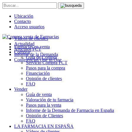
Ubicación
Contacto
Acceso usuarios
Vídeos de clientes
Actualidad
Farmacias en venta
Artículos FCT
Comprar
Informe de la Demanda
Guía de Compra
Conferencias One to One
Servicio Compra FCT
Pasos para la compra
Financiación
Opinión de clientes
FAQ
Vender
Guía de venta
Valoración de tu farmacia
Pasos para la venta
Informe de la Demanda de Farmacia en España
Opinión de Clientes
FAQ
LA FARMACIA EN ESPAÑA
Vídeos de clientes