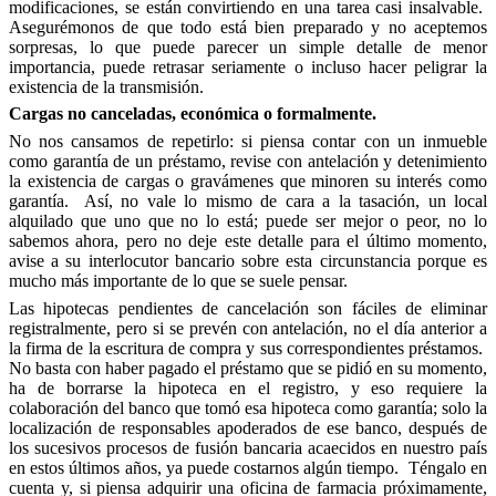
modificaciones, se están convirtiendo en una tarea casi insalvable.
Asegurémonos de que todo está bien preparado y no aceptemos
sorpresas, lo que puede parecer un simple detalle de menor
importancia, puede retrasar seriamente o incluso hacer peligrar la
existencia de la transmisión.
Cargas no canceladas, económica o formalmente.
No nos cansamos de repetirlo: si piensa contar con un inmueble
como garantía de un préstamo, revise con antelación y detenimiento
la existencia de cargas o gravámenes que minoren su interés como
garantía. Así, no vale lo mismo de cara a la tasación, un local
alquilado que uno que no lo está; puede ser mejor o peor, no lo
sabemos ahora, pero no deje este detalle para el último momento,
avise a su interlocutor bancario sobre esta circunstancia porque es
mucho más importante de lo que se suele pensar.
Las hipotecas pendientes de cancelación son fáciles de eliminar
registralmente, pero si se prevén con antelación, no el día anterior a
la firma de la escritura de compra y sus correspondientes préstamos.
No basta con haber pagado el préstamo que se pidió en su momento,
ha de borrarse la hipoteca en el registro, y eso requiere la
colaboración del banco que tomó esa hipoteca como garantía; solo la
localización de responsables apoderados de ese banco, después de
los sucesivos procesos de fusión bancaria acaecidos en nuestro país
en estos últimos años, ya puede costarnos algún tiempo. Téngalo en
cuenta y, si piensa adquirir una oficina de farmacia próximamente,