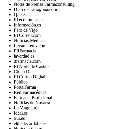
Notas de Prensa Farmaconsulting
Diari de Tarragona.com
Que.es
El economista.es
Información.es
Faro de Vigo
El Correo.com
Noticias Médicas
Levante-emv.com
PRFarmacia
laverdad.es
dfarmacia.com
El Norte de Castilla
Cinco Días
El Correo Digital
Público
PortalFarma
Red Farmacéutica
Farmacia Profesional
Noticias de Navarra
La Vanguarda
Ideal.es
Sur.es
eldiadecordoba.es
NorteCastilla.es