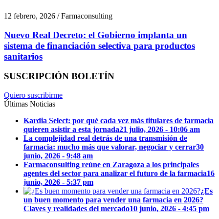
12 febrero, 2026 / Farmaconsulting
Nuevo Real Decreto: el Gobierno implanta un
sistema de financiación selectiva para productos
sanitarios
SUSCRIPCIÓN BOLETÍN
Quiero suscribirme
Últimas Noticias
Kardia Select: por qué cada vez más titulares de farmacia
quieren asistir a esta jornada
21 julio, 2026 - 10:06 am
La complejidad real detrás de una transmisión de
farmacia: mucho más que valorar, negociar y cerrar
30
junio, 2026 - 9:48 am
Farmaconsulting reúne en Zaragoza a los principales
agentes del sector para analizar el futuro de la farmacia
16
junio, 2026 - 5:37 pm
¿Es
un buen momento para vender una farmacia en 2026?
Claves y realidades del mercado
10 junio, 2026 - 4:45 pm