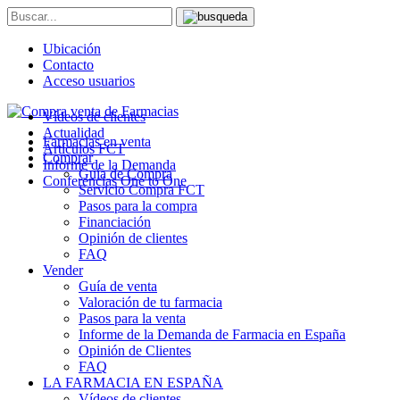
Ubicación
Contacto
Acceso usuarios
Vídeos de clientes
Actualidad
Farmacias en venta
Artículos FCT
Comprar
Informe de la Demanda
Guía de Compra
Conferencias One to One
Servicio Compra FCT
Pasos para la compra
Financiación
Opinión de clientes
FAQ
Vender
Guía de venta
Valoración de tu farmacia
Pasos para la venta
Informe de la Demanda de Farmacia en España
Opinión de Clientes
FAQ
LA FARMACIA EN ESPAÑA
Vídeos de clientes