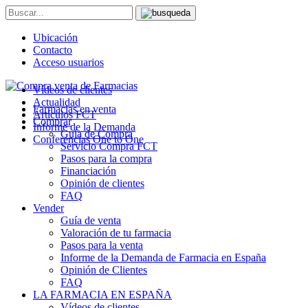
Ubicación
Contacto
Acceso usuarios
Vídeos de clientes
Actualidad
Farmacias en venta
Artículos FCT
Comprar
Informe de la Demanda
Guía de Compra
Conferencias One to One
Servicio Compra FCT
Pasos para la compra
Financiación
Opinión de clientes
FAQ
Vender
Guía de venta
Valoración de tu farmacia
Pasos para la venta
Informe de la Demanda de Farmacia en España
Opinión de Clientes
FAQ
LA FARMACIA EN ESPAÑA
Vídeos de clientes