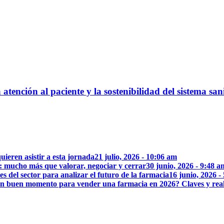
atención al paciente y la sostenibilidad del sistema san
uieren asistir a esta jornada
21 julio, 2026 - 10:06 am
: mucho más que valorar, negociar y cerrar
30 junio, 2026 - 9:48 a
 del sector para analizar el futuro de la farmacia
16 junio, 2026 -
n buen momento para vender una farmacia en 2026? Claves y rea