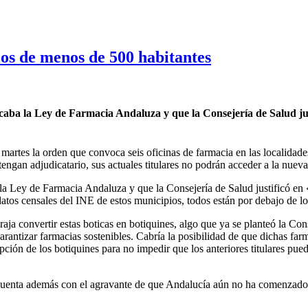
ios de menos de 500 habitantes
caba la Ley de Farmacia Andaluza y que la Consejería de Salud justi
e martes la orden que convoca seis oficinas de farmacia en las localida
gan adjudicatario, sus actuales titulares no podrán acceder a la nueva
la Ley de Farmacia Andaluza y que la Consejería de Salud justificó en «e
tos censales del INE de estos municipios, todos están por debajo de lo
aja convertir estas boticas en botiquines, algo que ya se planteó la Con
rantizar farmacias sostenibles. Cabría la posibilidad de que dichas farm
ción de los botiquines para no impedir que los anteriores titulares pue
, cuenta además con el agravante de que Andalucía aún no ha comenzado a