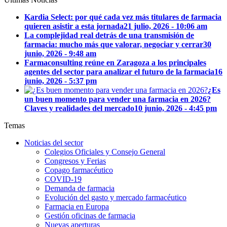
Kardia Select: por qué cada vez más titulares de farmacia
quieren asistir a esta jornada
21 julio, 2026 - 10:06 am
La complejidad real detrás de una transmisión de
farmacia: mucho más que valorar, negociar y cerrar
30
junio, 2026 - 9:48 am
Farmaconsulting reúne en Zaragoza a los principales
agentes del sector para analizar el futuro de la farmacia
16
junio, 2026 - 5:37 pm
¿Es
un buen momento para vender una farmacia en 2026?
Claves y realidades del mercado
10 junio, 2026 - 4:45 pm
Temas
Noticias del sector
Colegios Oficiales y Consejo General
Congresos y Ferias
Copago farmacéutico
COVID-19
Demanda de farmacia
Evolución del gasto y mercado farmacéutico
Farmacia en Europa
Gestión oficinas de farmacia
Nuevas aperturas