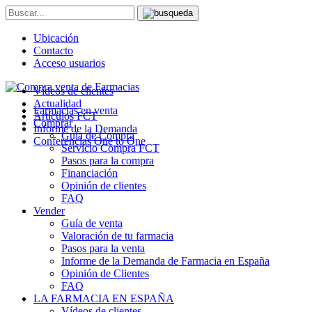
Ubicación
Contacto
Acceso usuarios
Vídeos de clientes
Actualidad
Farmacias en venta
Artículos FCT
Comprar
Informe de la Demanda
Guía de Compra
Conferencias One to One
Servicio Compra FCT
Pasos para la compra
Financiación
Opinión de clientes
FAQ
Vender
Guía de venta
Valoración de tu farmacia
Pasos para la venta
Informe de la Demanda de Farmacia en España
Opinión de Clientes
FAQ
LA FARMACIA EN ESPAÑA
Vídeos de clientes