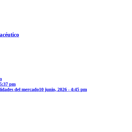
acéutico
m
 5:37 pm
lidades del mercado
10 junio, 2026 - 4:45 pm