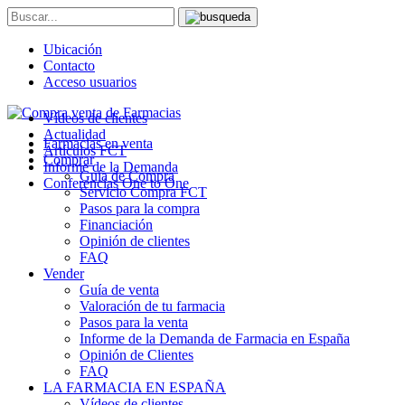
Ubicación
Contacto
Acceso usuarios
Vídeos de clientes
Actualidad
Farmacias en venta
Artículos FCT
Comprar
Informe de la Demanda
Guía de Compra
Conferencias One to One
Servicio Compra FCT
Pasos para la compra
Financiación
Opinión de clientes
FAQ
Vender
Guía de venta
Valoración de tu farmacia
Pasos para la venta
Informe de la Demanda de Farmacia en España
Opinión de Clientes
FAQ
LA FARMACIA EN ESPAÑA
Vídeos de clientes