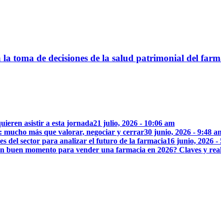
 la toma de decisiones de la salud patrimonial del farm
uieren asistir a esta jornada
21 julio, 2026 - 10:06 am
: mucho más que valorar, negociar y cerrar
30 junio, 2026 - 9:48 a
 del sector para analizar el futuro de la farmacia
16 junio, 2026 -
n buen momento para vender una farmacia en 2026? Claves y rea