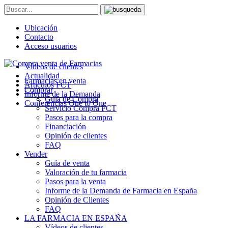
Ubicación
Contacto
Acceso usuarios
Vídeos de clientes
Actualidad
Farmacias en venta
Artículos FCT
Comprar
Informe de la Demanda
Guía de Compra
Conferencias One to One
Servicio Compra FCT
Pasos para la compra
Financiación
Opinión de clientes
FAQ
Vender
Guía de venta
Valoración de tu farmacia
Pasos para la venta
Informe de la Demanda de Farmacia en España
Opinión de Clientes
FAQ
LA FARMACIA EN ESPAÑA
Vídeos de clientes