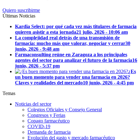
Quiero suscribirme
Últimas Noticias
Kardia Select: por qué cada vez más titulares de farmacia
quieren asistir a esta jornada
21 julio, 2026 - 10:06 am
La complejidad real detrás de una transmisión de
farmacia: mucho más que valorar, negociar y cerrar
30
junio, 2026 - 9:48 am
Farmaconsulting reúne en Zaragoza a los principales
agentes del sector para analizar el futuro de la farmacia
16
junio, 2026 - 5:37 pm
¿Es
un buen momento para vender una farmacia en 2026?
Claves y realidades del mercado
10 junio, 2026 - 4:45 pm
Temas
Noticias del sector
Colegios Oficiales y Consejo General
Congresos y Ferias
Copago farmacéutico
COVID-19
Demanda de farmacia
Evolución del gasto y mercado farmacéutico