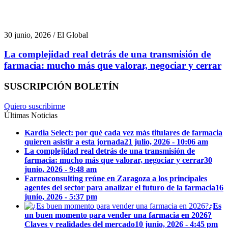
30 junio, 2026 / El Global
La complejidad real detrás de una transmisión de
farmacia: mucho más que valorar, negociar y cerrar
SUSCRIPCIÓN BOLETÍN
Quiero suscribirme
Últimas Noticias
Kardia Select: por qué cada vez más titulares de farmacia
quieren asistir a esta jornada
21 julio, 2026 - 10:06 am
La complejidad real detrás de una transmisión de
farmacia: mucho más que valorar, negociar y cerrar
30
junio, 2026 - 9:48 am
Farmaconsulting reúne en Zaragoza a los principales
agentes del sector para analizar el futuro de la farmacia
16
junio, 2026 - 5:37 pm
¿Es
un buen momento para vender una farmacia en 2026?
Claves y realidades del mercado
10 junio, 2026 - 4:45 pm