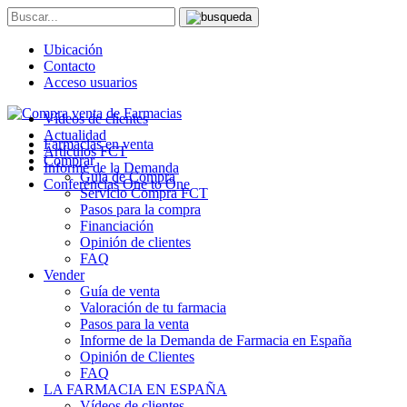
Ubicación
Contacto
Acceso usuarios
Vídeos de clientes
Actualidad
Farmacias en venta
Artículos FCT
Comprar
Informe de la Demanda
Guía de Compra
Conferencias One to One
Servicio Compra FCT
Pasos para la compra
Financiación
Opinión de clientes
FAQ
Vender
Guía de venta
Valoración de tu farmacia
Pasos para la venta
Informe de la Demanda de Farmacia en España
Opinión de Clientes
FAQ
LA FARMACIA EN ESPAÑA
Vídeos de clientes