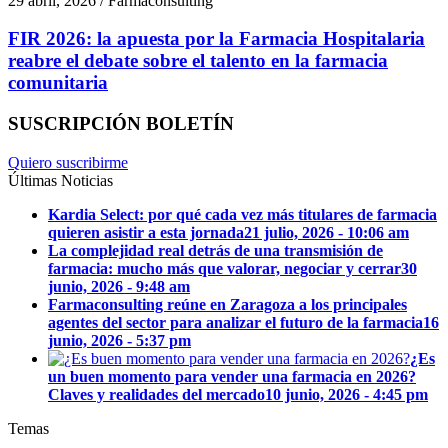
29 abril, 2026 / Farmaconsulting
FIR 2026: la apuesta por la Farmacia Hospitalaria
reabre el debate sobre el talento en la farmacia
comunitaria
SUSCRIPCIÓN BOLETÍN
Quiero suscribirme
Últimas Noticias
Kardia Select: por qué cada vez más titulares de farmacia
quieren asistir a esta jornada
21 julio, 2026 - 10:06 am
La complejidad real detrás de una transmisión de
farmacia: mucho más que valorar, negociar y cerrar
30
junio, 2026 - 9:48 am
Farmaconsulting reúne en Zaragoza a los principales
agentes del sector para analizar el futuro de la farmacia
16
junio, 2026 - 5:37 pm
¿Es
un buen momento para vender una farmacia en 2026?
Claves y realidades del mercado
10 junio, 2026 - 4:45 pm
Temas