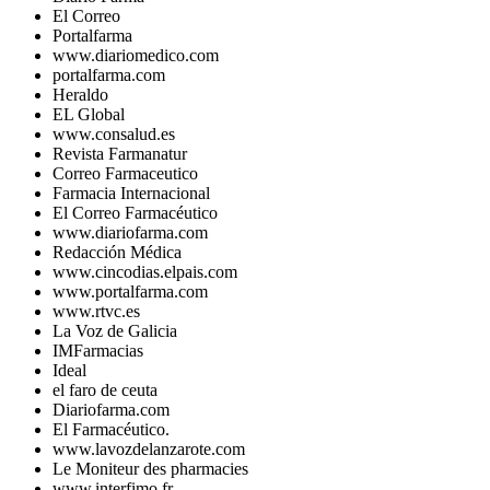
El Correo
Portalfarma
www.diariomedico.com
portalfarma.com
Heraldo
EL Global
www.consalud.es
Revista Farmanatur
Correo Farmaceutico
Farmacia Internacional
El Correo Farmacéutico
www.diariofarma.com
Redacción Médica
www.cincodias.elpais.com
www.portalfarma.com
www.rtvc.es
La Voz de Galicia
IMFarmacias
Ideal
el faro de ceuta
Diariofarma.com
El Farmacéutico.
www.lavozdelanzarote.com
Le Moniteur des pharmacies
www.interfimo.fr