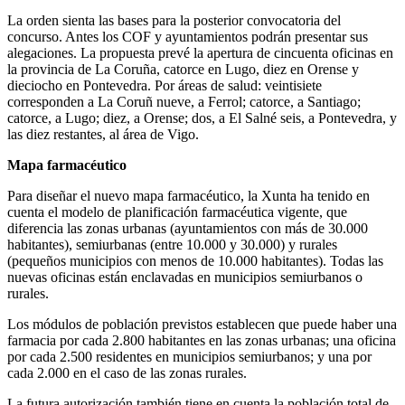
La orden sienta las bases para la posterior convocatoria del
concurso. Antes los COF y ayuntamientos podrán presentar sus
alegaciones. La propuesta prevé la apertura de cincuenta oficinas en
la provincia de La Coruña, catorce en Lugo, diez en Orense y
dieciocho en Pontevedra. Por áreas de salud: veintisiete
corresponden a La Coruñ nueve, a Ferrol; catorce, a Santiago;
catorce, a Lugo; diez, a Orense; dos, a El Salné seis, a Pontevedra, y
las diez restantes, al área de Vigo.
Mapa farmacéutico
Para diseñar el nuevo mapa farmacéutico, la Xunta ha tenido en
cuenta el modelo de planificación farmacéutica vigente, que
diferencia las zonas urbanas (ayuntamientos con más de 30.000
habitantes), semiurbanas (entre 10.000 y 30.000) y rurales
(pequeños municipios con menos de 10.000 habitantes). Todas las
nuevas oficinas están enclavadas en municipios semiurbanos o
rurales.
Los módulos de población previstos establecen que puede haber una
farmacia por cada 2.800 habitantes en las zonas urbanas; una oficina
por cada 2.500 residentes en municipios semiurbanos; y una por
cada 2.000 en el caso de las zonas rurales.
La futura autorización también tiene en cuenta la población total de