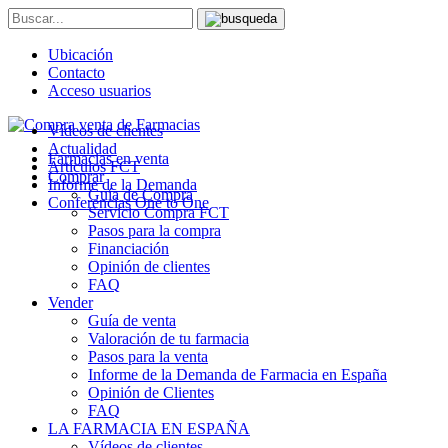
Ubicación
Contacto
Acceso usuarios
Vídeos de clientes
Actualidad
Farmacias en venta
Artículos FCT
Comprar
Informe de la Demanda
Guía de Compra
Conferencias One to One
Servicio Compra FCT
Pasos para la compra
Financiación
Opinión de clientes
FAQ
Vender
Guía de venta
Valoración de tu farmacia
Pasos para la venta
Informe de la Demanda de Farmacia en España
Opinión de Clientes
FAQ
LA FARMACIA EN ESPAÑA
Vídeos de clientes