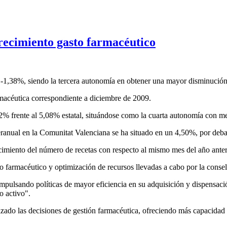
recimiento gasto farmacéutico
 -1,38%, siendo la tercera autonomía en obtener una mayor disminución
farmacéutica correspondiente a diciembre de 2009.
92% frente al 5,08% estatal, situándose como la cuarta autonomía con me
teranual en la Comunitat Valenciana se ha situado en un 4,50%, por deba
miento del número de recetas con respecto al mismo mes del año anteri
to farmacéutico y optimización de recursos llevadas a cabo por la consell
 impulsando políticas de mayor eficiencia en su adquisición y dispensa
o activo".
alizado las decisiones de gestión farmacéutica, ofreciendo más capacida