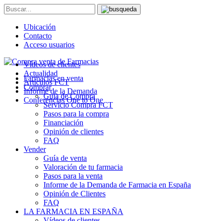
Ubicación
Contacto
Acceso usuarios
Vídeos de clientes
Actualidad
Farmacias en venta
Artículos FCT
Comprar
Informe de la Demanda
Guía de Compra
Conferencias One to One
Servicio Compra FCT
Pasos para la compra
Financiación
Opinión de clientes
FAQ
Vender
Guía de venta
Valoración de tu farmacia
Pasos para la venta
Informe de la Demanda de Farmacia en España
Opinión de Clientes
FAQ
LA FARMACIA EN ESPAÑA
Vídeos de clientes