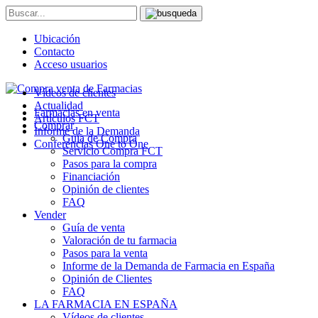
Ubicación
Contacto
Acceso usuarios
Vídeos de clientes
Actualidad
Farmacias en venta
Artículos FCT
Comprar
Informe de la Demanda
Guía de Compra
Conferencias One to One
Servicio Compra FCT
Pasos para la compra
Financiación
Opinión de clientes
FAQ
Vender
Guía de venta
Valoración de tu farmacia
Pasos para la venta
Informe de la Demanda de Farmacia en España
Opinión de Clientes
FAQ
LA FARMACIA EN ESPAÑA
Vídeos de clientes