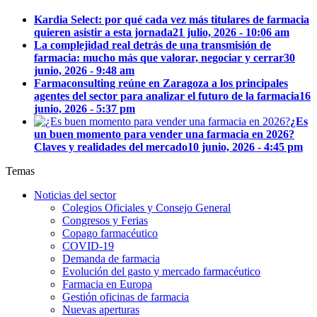
Kardia Select: por qué cada vez más titulares de farmacia
quieren asistir a esta jornada
21 julio, 2026 - 10:06 am
La complejidad real detrás de una transmisión de
farmacia: mucho más que valorar, negociar y cerrar
30
junio, 2026 - 9:48 am
Farmaconsulting reúne en Zaragoza a los principales
agentes del sector para analizar el futuro de la farmacia
16
junio, 2026 - 5:37 pm
¿Es
un buen momento para vender una farmacia en 2026?
Claves y realidades del mercado
10 junio, 2026 - 4:45 pm
Temas
Noticias del sector
Colegios Oficiales y Consejo General
Congresos y Ferias
Copago farmacéutico
COVID-19
Demanda de farmacia
Evolución del gasto y mercado farmacéutico
Farmacia en Europa
Gestión oficinas de farmacia
Nuevas aperturas