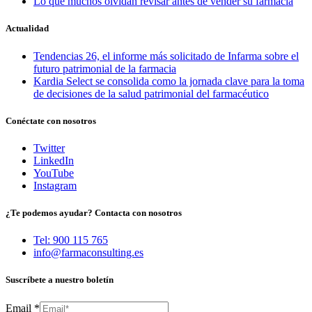
Lo que muchos olvidan revisar antes de vender su farmacia
Actualidad
Tendencias 26, el informe más solicitado de Infarma sobre el
futuro patrimonial de la farmacia
Kardia Select se consolida como la jornada clave para la toma
de decisiones de la salud patrimonial del farmacéutico
Conéctate con nosotros
Twitter
LinkedIn
YouTube
Instagram
¿Te podemos ayudar? Contacta con nosotros
Tel: 900 115 765
info@farmaconsulting.es
Suscríbete a nuestro boletín
Email
*