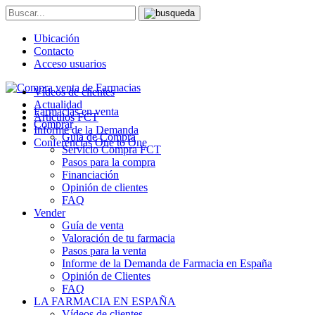
Ubicación
Contacto
Acceso usuarios
Vídeos de clientes
Actualidad
Farmacias en venta
Artículos FCT
Comprar
Informe de la Demanda
Guía de Compra
Conferencias One to One
Servicio Compra FCT
Pasos para la compra
Financiación
Opinión de clientes
FAQ
Vender
Guía de venta
Valoración de tu farmacia
Pasos para la venta
Informe de la Demanda de Farmacia en España
Opinión de Clientes
FAQ
LA FARMACIA EN ESPAÑA
Vídeos de clientes