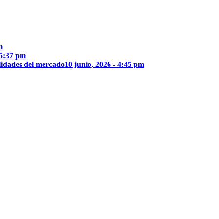
m
 5:37 pm
lidades del mercado
10 junio, 2026 - 4:45 pm