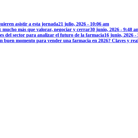
uieren asistir a esta jornada
21 julio, 2026 - 10:06 am
: mucho más que valorar, negociar y cerrar
30 junio, 2026 - 9:48 a
 del sector para analizar el futuro de la farmacia
16 junio, 2026 -
n buen momento para vender una farmacia en 2026? Claves y rea