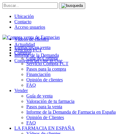
Ubicación
Contacto
Acceso usuarios
Vídeos de clientes
Actualidad
Farmacias en venta
Artículos FCT
Comprar
Informe de la Demanda
Guía de Compra
Conferencias One to One
Servicio Compra FCT
Pasos para la compra
Financiación
Opinión de clientes
FAQ
Vender
Guía de venta
Valoración de tu farmacia
Pasos para la venta
Informe de la Demanda de Farmacia en España
Opinión de Clientes
FAQ
LA FARMACIA EN ESPAÑA
Vídeos de clientes