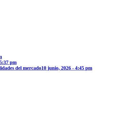
m
 5:37 pm
lidades del mercado
10 junio, 2026 - 4:45 pm