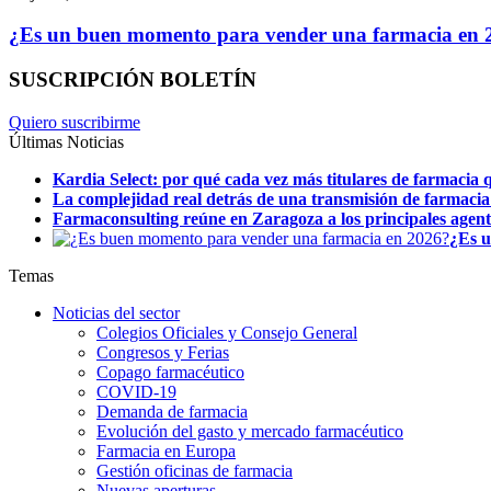
¿Es un buen momento para vender una farmacia en 2
SUSCRIPCIÓN BOLETÍN
Quiero suscribirme
Últimas Noticias
Kardia Select: por qué cada vez más titulares de farmacia q
La complejidad real detrás de una transmisión de farmacia
Farmaconsulting reúne en Zaragoza a los principales agentes
¿Es u
Temas
Noticias del sector
Colegios Oficiales y Consejo General
Congresos y Ferias
Copago farmacéutico
COVID-19
Demanda de farmacia
Evolución del gasto y mercado farmacéutico
Farmacia en Europa
Gestión oficinas de farmacia
Nuevas aperturas