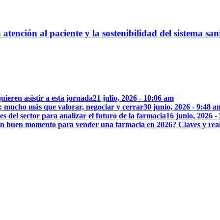
atención al paciente y la sostenibilidad del sistema san
uieren asistir a esta jornada
21 julio, 2026 - 10:06 am
: mucho más que valorar, negociar y cerrar
30 junio, 2026 - 9:48 a
 del sector para analizar el futuro de la farmacia
16 junio, 2026 -
n buen momento para vender una farmacia en 2026? Claves y rea