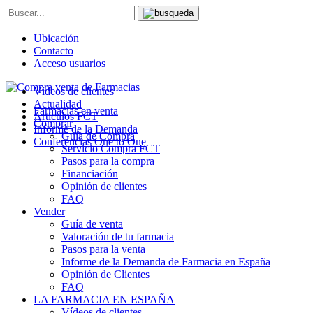
Ubicación
Contacto
Acceso usuarios
Vídeos de clientes
Actualidad
Farmacias en venta
Artículos FCT
Comprar
Informe de la Demanda
Guía de Compra
Conferencias One to One
Servicio Compra FCT
Pasos para la compra
Financiación
Opinión de clientes
FAQ
Vender
Guía de venta
Valoración de tu farmacia
Pasos para la venta
Informe de la Demanda de Farmacia en España
Opinión de Clientes
FAQ
LA FARMACIA EN ESPAÑA
Vídeos de clientes