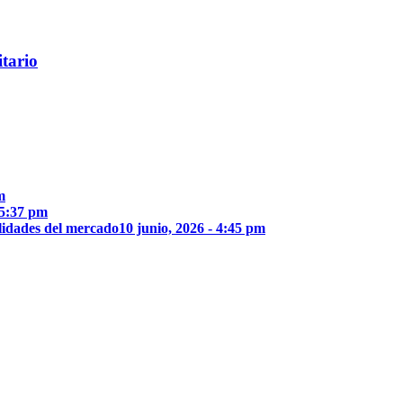
itario
m
 5:37 pm
lidades del mercado
10 junio, 2026 - 4:45 pm