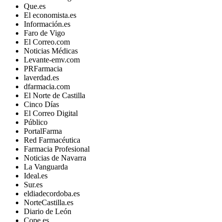
Que.es
El economista.es
Información.es
Faro de Vigo
El Correo.com
Noticias Médicas
Levante-emv.com
PRFarmacia
laverdad.es
dfarmacia.com
El Norte de Castilla
Cinco Días
El Correo Digital
Público
PortalFarma
Red Farmacéutica
Farmacia Profesional
Noticias de Navarra
La Vanguarda
Ideal.es
Sur.es
eldiadecordoba.es
NorteCastilla.es
Diario de León
Cope.es