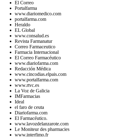
El Correo
Portalfarma
www.diariomedico.com
portalfarma.com
Heraldo
EL Global
www.consalud.es
Revista Farmanatur
Correo Farmaceutico
Farmacia Internacional
El Correo Farmacéutico
www.diariofarma.com
Redacción Médica
www.cincodias.elpais.com
www.portalfarma.com
www.rtvc.es
La Voz de Galicia
IMFarmacias
Ideal
el faro de ceuta
Diariofarma.com
El Farmacéutico.
www.lavozdelanzarote.com
Le Moniteur des pharmacies
www.interfimo.fr