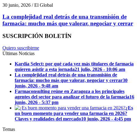
30 junio, 2026 / El Global
La complejidad real detrás de una transmisión de
farmacia: mucho más que valorar, negociar y cerrar
SUSCRIPCIÓN BOLETÍN
Quiero suscribirme
Últimas Noticias
Kardia Select: por qué cada vez más titulares de farmacia
quieren asistir a esta jornada
21 julio, 2026 - 10:06 am
La complejidad real detrás de una transmisión de
farmacia: mucho más que valorar, negociar y cerrar
30
junio, 2026 - 9:48 am
Farmaconsulting reúne en Zaragoza a los principales
agentes del sector para analizar el futuro de la farmacia
16
junio, 2026 - 5:37 pm
¿Es
un buen momento para vender una farmacia en 2026?
Claves y realidades del mercado
10 junio, 2026 - 4:45 pm
Temas