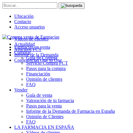
Ubicación
Contacto
Acceso usuarios
Vídeos de clientes
Actualidad
Farmacias en venta
Artículos FCT
Comprar
Informe de la Demanda
Guía de Compra
Conferencias One to One
Servicio Compra FCT
Pasos para la compra
Financiación
Opinión de clientes
FAQ
Vender
Guía de venta
Valoración de tu farmacia
Pasos para la venta
Informe de la Demanda de Farmacia en España
Opinión de Clientes
FAQ
LA FARMACIA EN ESPAÑA
Vídeos de clientes