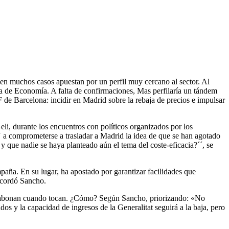
 en muchos casos apuestan por un perfil muy cercano al sector. Al
a de Economía. A falta de confirmaciones, Mas perfilaría un tándem
 de Barcelona: incidir en Madrid sobre la rebaja de precios e impulsar
li, durante los encuentros con políticos organizados por los
U a comprometerse a trasladar a Madrid la idea de que se han agotado
 y que nadie se haya planteado aún el tema del coste-eficacia?´´, se
paña. En su lugar, ha apostado por garantizar facilidades que
ecordó Sancho.
 se abonan cuando tocan. ¿Cómo? Según Sancho, priorizando: «No
s y la capacidad de ingresos de la Generalitat seguirá a la baja, pero