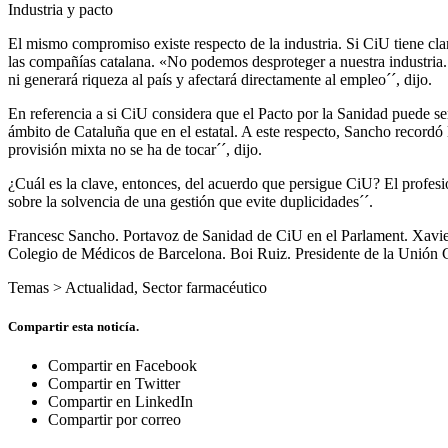
Industria y pacto
El mismo compromiso existe respecto de la industria. Si CiU tiene clar
las compañías catalana. «No podemos desproteger a nuestra industria. S
ni generará riqueza al país y afectará directamente al empleo´´, dijo.
En referencia a si CiU considera que el Pacto por la Sanidad puede ser
ámbito de Cataluña que en el estatal. A este respecto, Sancho recordó
provisión mixta no se ha de tocar´´, dijo.
¿Cuál es la clave, entonces, del acuerdo que persigue CiU? El profesio
sobre la solvencia de una gestión que evite duplicidades´´.
Francesc Sancho. Portavoz de Sanidad de CiU en el Parlament. Xavier T
Colegio de Médicos de Barcelona. Boi Ruiz. Presidente de la Unión C
Temas >
Actualidad
,
Sector farmacéutico
Compartir esta noticía.
Compartir en Facebook
Compartir en Twitter
Compartir en LinkedIn
Compartir por correo