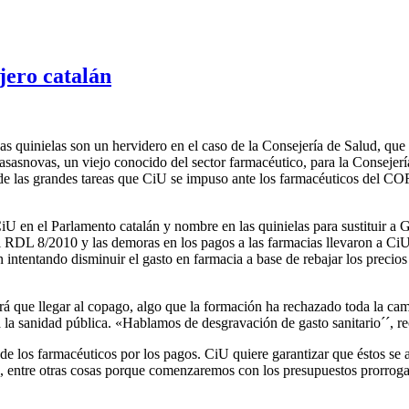
jero catalán
s quinielas son un hervidero en el caso de la Consejería de Salud, que
asnovas, un viejo conocido del sector farmacéutico, para la Consejerí
de las grandes tareas que CiU se impuso ante los farmacéuticos del COF
 en el Parlamento catalán y nombre en las quinielas para sustituir a Ge
el RDL 8/2010 y las demoras en los pagos a las farmacias llevaron a Ci
 intentando disminuir el gasto en farmacia a base de rebajar los precios
á que llegar al copago, algo que la formación ha rechazado toda la cam
 la sanidad pública. «Hablamos de desgravación de gasto sanitario´´, r
ón de los farmacéuticos por los pagos. CiU quiere garantizar que éstos
, entre otras cosas porque comenzaremos con los presupuestos prorrogado