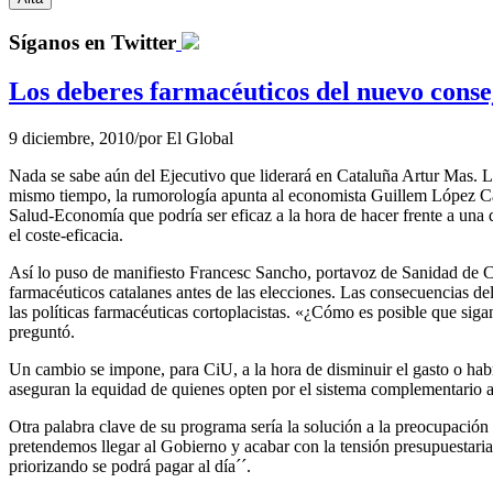
Síganos en Twitter
Los deberes farmacéuticos del nuevo conse
9 diciembre, 2010
/
por
El Global
Nada se sabe aún del Ejecutivo que liderará en Cataluña Artur Mas. La
mismo tiempo, la rumorología apunta al economista Guillem López Cas
Salud-Economía que podría ser eficaz a la hora de hacer frente a una 
el coste-eficacia.
Así lo puso de manifiesto Francesc Sancho, portavoz de Sanidad de CiU
farmacéuticos catalanes antes de las elecciones. Las consecuencias d
las políticas farmacéuticas cortoplacistas. «¿Cómo es posible que sigan
preguntó.
Un cambio se impone, para CiU, a la hora de disminuir el gasto o habr
aseguran la equidad de quienes opten por el sistema complementario a
Otra palabra clave de su programa sería la solución a la preocupaci
pretendemos llegar al Gobierno y acabar con la tensión presupuestaria
priorizando se podrá pagar al día´´.