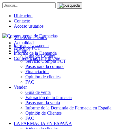
Ubicación
Contacto
Acceso usuarios
Vídeos de clientes
Actualidad
Farmacias en venta
Artículos FCT
Comprar
Informe de la Demanda
Guía de Compra
Conferencias One to One
Servicio Compra FCT
Pasos para la compra
Financiación
Opinión de clientes
FAQ
Vender
Guía de venta
Valoración de tu farmacia
Pasos para la venta
Informe de la Demanda de Farmacia en España
Opinión de Clientes
FAQ
LA FARMACIA EN ESPAÑA
Vídeos de clientes