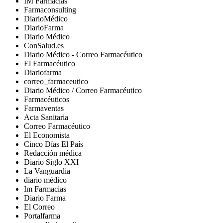
IM Farmacias
Farmaconsulting
DiarioMédico
DiarioFarma
Diario Médico
ConSalud.es
Diario Médico - Correo Farmacéutico
El Farmacéutico
Diariofarma
correo_farmaceutico
Diario Médico / Correo Farmacéutico
Farmacéuticos
Farmaventas
Acta Sanitaria
Correo Farmacéutico
El Economista
Cinco Días El País
Redacción médica
Diario Siglo XXI
La Vanguardia
diario médico
Im Farmacias
Diario Farma
El Correo
Portalfarma