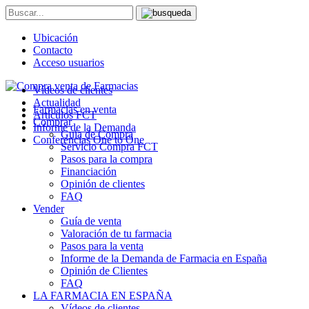
Ubicación
Contacto
Acceso usuarios
Vídeos de clientes
Actualidad
Farmacias en venta
Artículos FCT
Comprar
Informe de la Demanda
Guía de Compra
Conferencias One to One
Servicio Compra FCT
Pasos para la compra
Financiación
Opinión de clientes
FAQ
Vender
Guía de venta
Valoración de tu farmacia
Pasos para la venta
Informe de la Demanda de Farmacia en España
Opinión de Clientes
FAQ
LA FARMACIA EN ESPAÑA
Vídeos de clientes