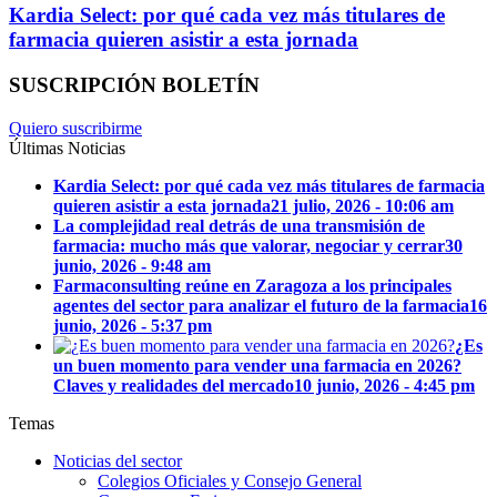
Kardia Select: por qué cada vez más titulares de
farmacia quieren asistir a esta jornada
SUSCRIPCIÓN BOLETÍN
Quiero suscribirme
Últimas Noticias
Kardia Select: por qué cada vez más titulares de farmacia
quieren asistir a esta jornada
21 julio, 2026 - 10:06 am
La complejidad real detrás de una transmisión de
farmacia: mucho más que valorar, negociar y cerrar
30
junio, 2026 - 9:48 am
Farmaconsulting reúne en Zaragoza a los principales
agentes del sector para analizar el futuro de la farmacia
16
junio, 2026 - 5:37 pm
¿Es
un buen momento para vender una farmacia en 2026?
Claves y realidades del mercado
10 junio, 2026 - 4:45 pm
Temas
Noticias del sector
Colegios Oficiales y Consejo General