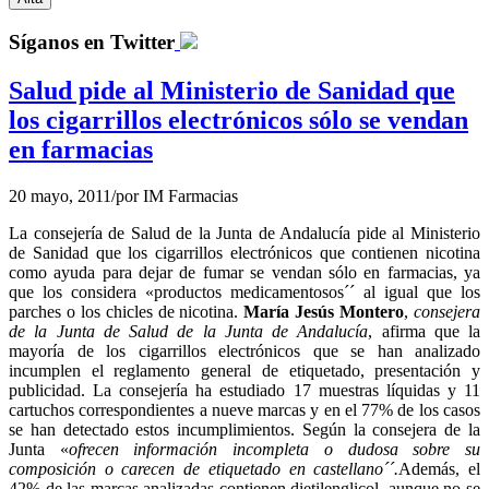
Síganos en Twitter
Salud pide al Ministerio de Sanidad que
los cigarrillos electrónicos sólo se vendan
en farmacias
20 mayo, 2011
/
por
IM Farmacias
La consejería de Salud de la Junta de Andalucía pide al Ministerio
de Sanidad que los cigarrillos electrónicos que contienen nicotina
como ayuda para dejar de fumar se vendan sólo en farmacias, ya
que los considera «productos medicamentosos´´ al igual que los
parches o los chicles de nicotina.
María Jesús Montero
,
consejera
de la Junta de Salud de la Junta de Andalucía
, afirma que la
mayoría de los cigarrillos electrónicos que se han analizado
incumplen el reglamento general de etiquetado, presentación y
publicidad. La consejería ha estudiado 17 muestras líquidas y 11
cartuchos correspondientes a nueve marcas y en el 77% de los casos
se han detectado estos incumplimientos. Según la consejera de la
Junta «
ofrecen información incompleta o dudosa sobre su
composición o carecen de etiquetado en castellano´´.
Además, el
42% de las marcas analizadas contienen dietilenglicol, aunque no se