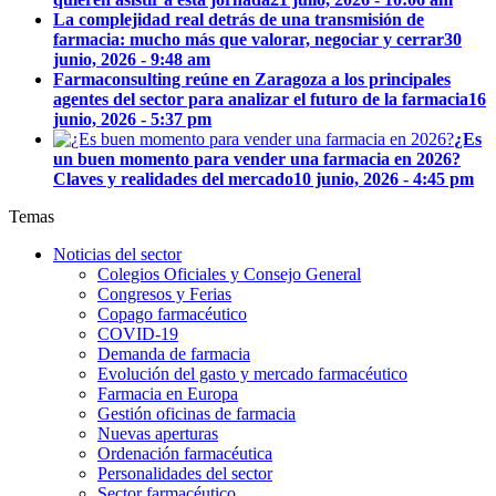
La complejidad real detrás de una transmisión de
farmacia: mucho más que valorar, negociar y cerrar
30
junio, 2026 - 9:48 am
Farmaconsulting reúne en Zaragoza a los principales
agentes del sector para analizar el futuro de la farmacia
16
junio, 2026 - 5:37 pm
¿Es
un buen momento para vender una farmacia en 2026?
Claves y realidades del mercado
10 junio, 2026 - 4:45 pm
Temas
Noticias del sector
Colegios Oficiales y Consejo General
Congresos y Ferias
Copago farmacéutico
COVID-19
Demanda de farmacia
Evolución del gasto y mercado farmacéutico
Farmacia en Europa
Gestión oficinas de farmacia
Nuevas aperturas
Ordenación farmacéutica
Personalidades del sector
Sector farmacéutico