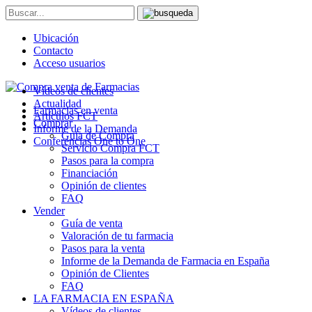
Ubicación
Contacto
Acceso usuarios
Vídeos de clientes
Actualidad
Farmacias en venta
Artículos FCT
Comprar
Informe de la Demanda
Guía de Compra
Conferencias One to One
Servicio Compra FCT
Pasos para la compra
Financiación
Opinión de clientes
FAQ
Vender
Guía de venta
Valoración de tu farmacia
Pasos para la venta
Informe de la Demanda de Farmacia en España
Opinión de Clientes
FAQ
LA FARMACIA EN ESPAÑA
Vídeos de clientes