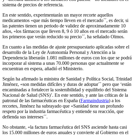
sistema de precios de referencia.
En este sentido, experimentarán un mayor recorte aquellos
medicamentos «que más tiempo lleven en el mercado´´, es decir, si
las patentes tienen un periodo de validez de aproximadamente 10
años, «los fármacos que lleven 8, 9 ó 10 años en el mercado serán
los primeros que verán reducido su precio´´, ha señalado Olmos.
En cuanto a las medidas de ajuste presupuestario aplicadas sobre el
desarrollo de la Ley de Autonomía Personal y Atención a la
Dependencia liberarán 1.081 millones de euros con los que se podrá
incorporar al sistema a unas 70.000 personas que actualmente se
encuentran en espera, añadió el Ministerio.
Según ha afirmado la ministra de Sanidad y Política Social, Trinidad
Jiménez, «son medidas difíciles y duras de adoptar´´ pero que ‘están
encaminadas a fortalecer la sostenibilidad y equilibrio del Sistema
Nacional de Salud (SNS)’. En este sentido, y ante las críticas de la
patronal de las farmacéuticas en España (
Farmaindustria
) a los
recortes, Jiménez ha subrayado que «Sanidad tiene un profundo
respeto por la industria farmacéutica y entiende su reacción, que
defienda sus intereses´´.
No obstante, «la factura farmacéutica del SNS asciende hasta casi
los 15.000 millones de euros anuales y convierte al Gobierno en el