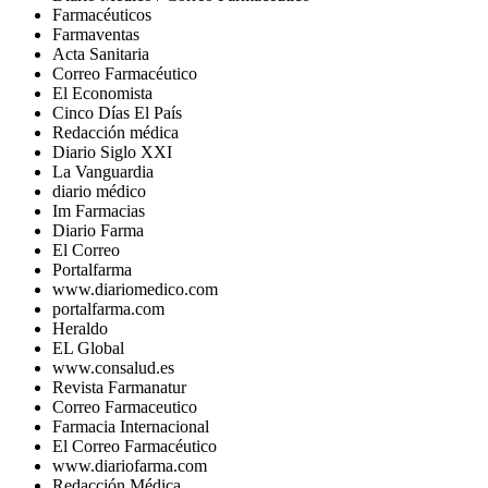
Farmacéuticos
Farmaventas
Acta Sanitaria
Correo Farmacéutico
El Economista
Cinco Días El País
Redacción médica
Diario Siglo XXI
La Vanguardia
diario médico
Im Farmacias
Diario Farma
El Correo
Portalfarma
www.diariomedico.com
portalfarma.com
Heraldo
EL Global
www.consalud.es
Revista Farmanatur
Correo Farmaceutico
Farmacia Internacional
El Correo Farmacéutico
www.diariofarma.com
Redacción Médica