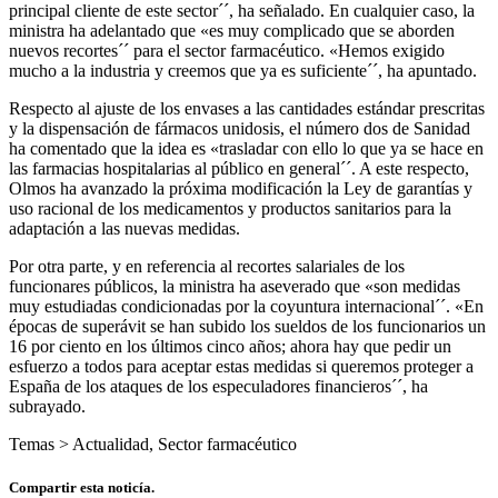
principal cliente de este sector´´, ha señalado. En cualquier caso, la
ministra ha adelantado que «es muy complicado que se aborden
nuevos recortes´´ para el sector farmacéutico. «Hemos exigido
mucho a la industria y creemos que ya es suficiente´´, ha apuntado.
Respecto al ajuste de los envases a las cantidades estándar prescritas
y la dispensación de fármacos unidosis, el número dos de Sanidad
ha comentado que la idea es «trasladar con ello lo que ya se hace en
las farmacias hospitalarias al público en general´´. A este respecto,
Olmos ha avanzado la próxima modificación la Ley de garantías y
uso racional de los medicamentos y productos sanitarios para la
adaptación a las nuevas medidas.
Por otra parte, y en referencia al recortes salariales de los
funcionares públicos, la ministra ha aseverado que «son medidas
muy estudiadas condicionadas por la coyuntura internacional´´. «En
épocas de superávit se han subido los sueldos de los funcionarios un
16 por ciento en los últimos cinco años; ahora hay que pedir un
esfuerzo a todos para aceptar estas medidas si queremos proteger a
España de los ataques de los especuladores financieros´´, ha
subrayado.
Temas >
Actualidad
,
Sector farmacéutico
Compartir esta noticía.