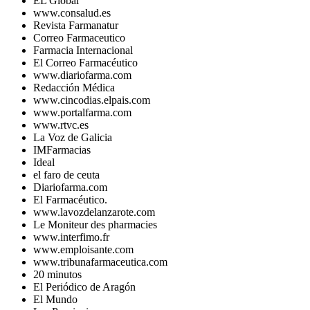
EL Global
www.consalud.es
Revista Farmanatur
Correo Farmaceutico
Farmacia Internacional
El Correo Farmacéutico
www.diariofarma.com
Redacción Médica
www.cincodias.elpais.com
www.portalfarma.com
www.rtvc.es
La Voz de Galicia
IMFarmacias
Ideal
el faro de ceuta
Diariofarma.com
El Farmacéutico.
www.lavozdelanzarote.com
Le Moniteur des pharmacies
www.interfimo.fr
www.emploisante.com
www.tribunafarmaceutica.com
20 minutos
El Periódico de Aragón
El Mundo