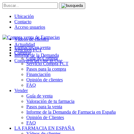
Ubicación
Contacto
Acceso usuarios
Vídeos de clientes
Actualidad
Farmacias en venta
Artículos FCT
Comprar
Informe de la Demanda
Guía de Compra
Conferencias One to One
Servicio Compra FCT
Pasos para la compra
Financiación
Opinión de clientes
FAQ
Vender
Guía de venta
Valoración de tu farmacia
Pasos para la venta
Informe de la Demanda de Farmacia en España
Opinión de Clientes
FAQ
LA FARMACIA EN ESPAÑA
Vídeos de clientes