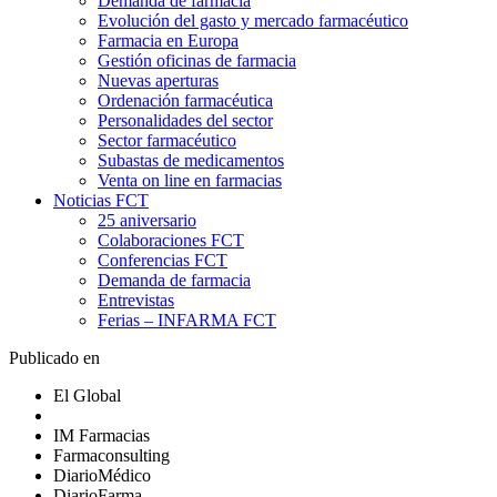
Demanda de farmacia
Evolución del gasto y mercado farmacéutico
Farmacia en Europa
Gestión oficinas de farmacia
Nuevas aperturas
Ordenación farmacéutica
Personalidades del sector
Sector farmacéutico
Subastas de medicamentos
Venta on line en farmacias
Noticias FCT
25 aniversario
Colaboraciones FCT
Conferencias FCT
Demanda de farmacia
Entrevistas
Ferias – INFARMA FCT
Publicado en
El Global
IM Farmacias
Farmaconsulting
DiarioMédico
DiarioFarma