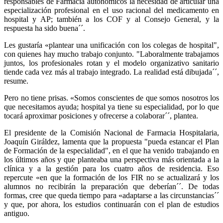
responsables de Farmacia autonómicos la necesidad de articular una
especialización profesional en el uso racional del medicamento en
hospital y AP; también a los COF y al Consejo General, y la
respuesta ha sido buena´´.
Les gustaría «plantear una unificación con los colegas de hospital",
con quienes hay mucho trabajo conjunto. "Laboralmente trabajamos
juntos, los profesionales rotan y el modelo organizativo sanitario
tiende cada vez más al trabajo integrado. La realidad está dibujada´´,
resume.
Pero no tiene prisas. «Somos conscientes de que somos nosotros los
que necesitamos ayuda; hospital ya tiene su especialidad, por lo que
tocará aproximar posiciones y ofrecerse a colaborar´´, plantea.
El presidente de la Comisión Nacional de Farmacia Hospitalaria,
Joaquín Giráldez, lamenta que la propuesta "pueda estancar el Plan
de Formación de la especialidad", en el que ha venido trabajando en
los últimos años y que planteaba una perspectiva más orientada a la
clínica y a la gestión para los cuatro años de residencia. Eso
repercute «en que la formación de los FIR no se actualizará y los
alumnos no recibirán la preparación que deberían´´. De todas
formas, cree que queda tiempo para «adaptarse a las circunstancias´´
y que, por ahora, los estudios continuarán con el plan de estudios
antiguo.