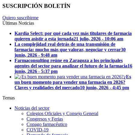
SUSCRIPCIÓN BOLETÍN
Quiero suscribirme
Últimas Noticias
Kardia Select: por qué cada vez más titulares de farmacia
quieren asistir a esta jornada
21 julio, 2026 - 10:06 am
La complejidad real detrás de una transmisión de
farmacia: mucho más que valorar, negociar y cerrar
30
junio, 2026 - 9:48 am
Farmaconsulting reúne en Zaragoza a los principales
agentes del sector para analizar el futuro de la farmacia
16
junio, 2026 - 5:37 pm
¿Es
un buen momento para vender una farmacia en 2026?
Claves y realidades del mercado
10 junio, 2026 - 4:45 pm
Temas
Noticias del sector
Colegios Oficiales y Consejo General
Congresos y Ferias
Copago farmacéutico
COVID-19