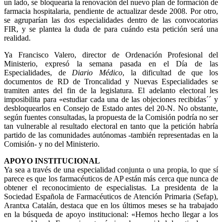
un lado, se bloquearía la renovación del nuevo plan de formación de
farmacia hospitalaria, pendiente de actualizar desde 2008. Por otro,
se agruparían las dos especialidades dentro de las convocatorias
FIR, y se plantea la duda de para cuándo esta petición será una
realidad.
Ya Francisco Valero, director de Ordenación Profesional del
Ministerio, expresó la semana pasada en el Día de las
Especialidades, de
Diario Médico
, la dificultad de que los
documentos de RD de Troncalidad y Nuevas Especialidades se
tramiten antes del fin de la legislatura. El adelanto electoral les
imposibilita para «estudiar cada una de las objeciones recibidas´´ y
desbloquearlos en Consejo de Estado antes del 20-N. No obstante,
según fuentes consultadas, la propuesta de la Comisión podría no ser
tan vulnerable al resultado electoral en tanto que la petición habría
partido de las comunidades autónomas -también representadas en la
Comisión- y no del Ministerio.
APOYO INSTITUCIONAL
Ya sea a través de una especialidad conjunta o una propia, lo que sí
parece es que los farmacéuticos de AP están más cerca que nunca de
obtener el reconocimiento de especialistas. La presidenta de la
Sociedad Española de Farmacéuticos de Atención Primaria (Sefap),
Arantxa Catalán, destaca que en los últimos meses se ha trabajado
en la búsqueda de apoyo institucional: «Hemos hecho llegar a los