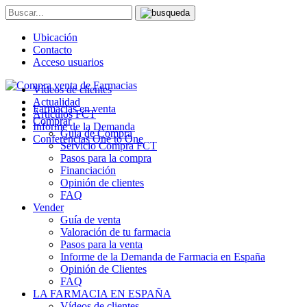
Ubicación
Contacto
Acceso usuarios
Vídeos de clientes
Actualidad
Farmacias en venta
Artículos FCT
Comprar
Informe de la Demanda
Guía de Compra
Conferencias One to One
Servicio Compra FCT
Pasos para la compra
Financiación
Opinión de clientes
FAQ
Vender
Guía de venta
Valoración de tu farmacia
Pasos para la venta
Informe de la Demanda de Farmacia en España
Opinión de Clientes
FAQ
LA FARMACIA EN ESPAÑA
Vídeos de clientes