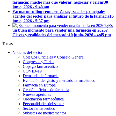
farmacia: mucho más que valorar, negociar y cerrar
30
junio, 2026 - 9:48 am
Farmaconsulting reúne en Zaragoza a los principales
agentes del sector para analizar el futuro de la farmacia
16
junio, 2026 - 5:37 pm
¿Es
un buen momento para vender una farmacia en 2026?
Claves y realidades del mercado
10 junio, 2026 - 4:45 pm
Temas
Noticias del sector
Colegios Oficiales y Consejo General
Congresos y Ferias
Copago farmacéutico
COVID-19
Demanda de farmacia
Evolución del gasto y mercado farmacéutico
Farmacia en Europa
Gestión oficinas de farmacia
Nuevas aperturas
Ordenación farmacéutica
Personalidades del sector
Sector farmacéutico
Subastas de medicamentos