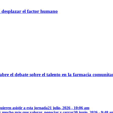
n desplazar el factor humano
bre el debate sobre el talento en la farmacia comunita
uieren asistir a esta jornada
21 julio, 2026 - 10:06 am
: mucho más que valorar, negociar y cerrar
30 junio, 2026 - 9:48 a