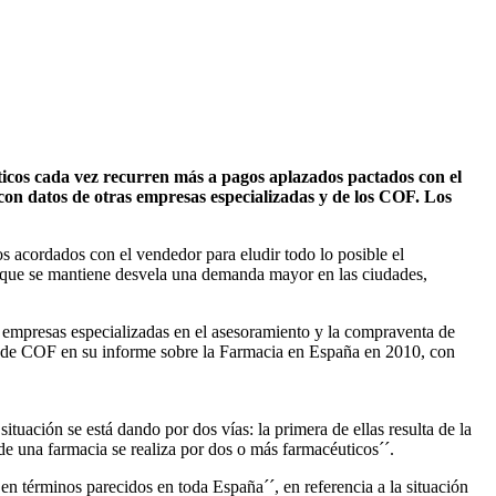
uticos cada vez recurren más a pagos aplazados pactados con el
con datos de otras empresas especializadas y de los COF. Los
s acordados con el vendedor para eludir todo lo posible el
ad que se mantiene desvela una demanda mayor en las ciudades,
s empresas especializadas en el asesoramiento y la compraventa de
l de COF en su informe sobre la Farmacia en España en 2010, con
uación se está dando por dos vías: la primera de ellas resulta de la
 de una farmacia se realiza por dos o más farmacéuticos´´.
 términos parecidos en toda España´´, en referencia a la situación