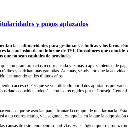
itularidades y pagos aplazados
entan las cotitularidades para gestionar las boticas y los farmacé
a es la conclusión de un informe de TSL Consultores que coincide 
as que no sean capitales de provincia.
os que compran farmacias recurren cada vez más a aplazamientos de pago
créditos y solicitan más garantías. Además, se advierte que la activid
ido acentuando en los últimos años.
 tenido acceso CF y que se ve ratificado por datos aportados por varia
sos datos conciden, además, con los recogidos por el Consejo Genera
éuticos que se asocian para afrontar la compra de una farmacia. Esta sit
sí a un copropietario, y la segunda, es aquella en la que la adquisición
s causas de este fenómeno son obvias, «y es lógico que se produzcan en