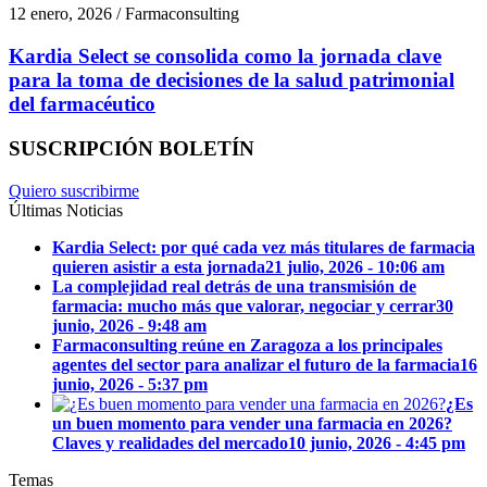
12 enero, 2026 / Farmaconsulting
Kardia Select se consolida como la jornada clave
para la toma de decisiones de la salud patrimonial
del farmacéutico
SUSCRIPCIÓN BOLETÍN
Quiero suscribirme
Últimas Noticias
Kardia Select: por qué cada vez más titulares de farmacia
quieren asistir a esta jornada
21 julio, 2026 - 10:06 am
La complejidad real detrás de una transmisión de
farmacia: mucho más que valorar, negociar y cerrar
30
junio, 2026 - 9:48 am
Farmaconsulting reúne en Zaragoza a los principales
agentes del sector para analizar el futuro de la farmacia
16
junio, 2026 - 5:37 pm
¿Es
un buen momento para vender una farmacia en 2026?
Claves y realidades del mercado
10 junio, 2026 - 4:45 pm
Temas