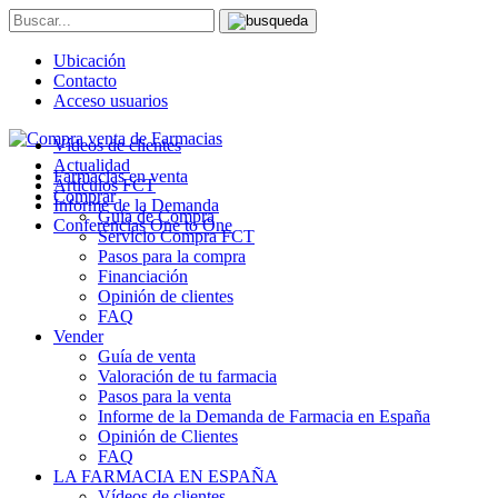
Ubicación
Contacto
Acceso usuarios
Vídeos de clientes
Actualidad
Farmacias en venta
Artículos FCT
Comprar
Informe de la Demanda
Guía de Compra
Conferencias One to One
Servicio Compra FCT
Pasos para la compra
Financiación
Opinión de clientes
FAQ
Vender
Guía de venta
Valoración de tu farmacia
Pasos para la venta
Informe de la Demanda de Farmacia en España
Opinión de Clientes
FAQ
LA FARMACIA EN ESPAÑA
Vídeos de clientes