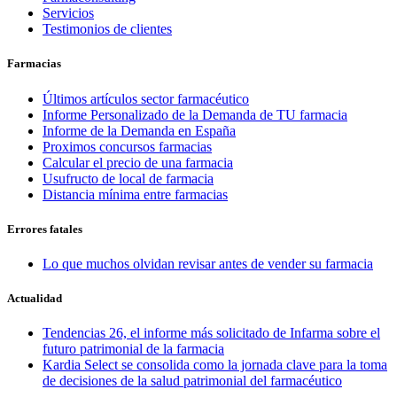
Servicios
Testimonios de clientes
Farmacias
Últimos artículos sector farmacéutico
Informe Personalizado de la Demanda de TU farmacia
Informe de la Demanda en España
Proximos concursos farmacias
Calcular el precio de una farmacia
Usufructo de local de farmacia
Distancia mínima entre farmacias
Errores fatales
Lo que muchos olvidan revisar antes de vender su farmacia
Actualidad
Tendencias 26, el informe más solicitado de Infarma sobre el
futuro patrimonial de la farmacia
Kardia Select se consolida como la jornada clave para la toma
de decisiones de la salud patrimonial del farmacéutico