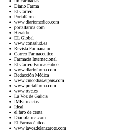
Im Farmacias
Diario Farma
El Correo
Portalfarma
www.diariomedico.com
portalfarma.com
Heraldo
EL Global
www.consalud.es
Revista Farmanatur
Correo Farmaceutico
Farmacia Internacional
El Correo Farmacéutico
www.diariofarma.com
Redacción Médica
www.cincodias.elpais.com
www.portalfarma.com
www.rtvc.es
La Voz de Galicia
IMFarmacias
Ideal
el faro de ceuta
Diariofarma.com
El Farmacéutico.
www.lavozdelanzarote.com