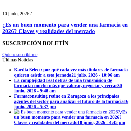
10 junio, 2026 /
¿Es un buen momento para vender una farmacia en
2026? Claves y realidades del mercado
SUSCRIPCIÓN BOLETÍN
Quiero suscribirme
Últimas Noticias
Kardia Select: por qué cada vez más titulares de farmacia
quieren asistir a esta jornada
21 julio, 2026 - 10:06 am
La complejidad real detrás de una transmisión de
farmacia: mucho más que valorar, negociar y cerrar
30
junio, 2026 - 9:48 am
Farmaconsulting reúne en Zaragoza a los principales
agentes del sector para analizar el futuro de la farmacia
16
junio, 2026 - 5:37 pm
¿Es
un buen momento para vender una farmacia en 2026?
Claves y realidades del mercado
10 junio, 2026 - 4:45 pm