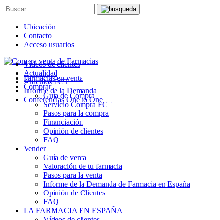
Ubicación
Contacto
Acceso usuarios
Vídeos de clientes
Actualidad
Farmacias en venta
Artículos FCT
Comprar
Informe de la Demanda
Guía de Compra
Conferencias One to One
Servicio Compra FCT
Pasos para la compra
Financiación
Opinión de clientes
FAQ
Vender
Guía de venta
Valoración de tu farmacia
Pasos para la venta
Informe de la Demanda de Farmacia en España
Opinión de Clientes
FAQ
LA FARMACIA EN ESPAÑA
Vídeos de clientes