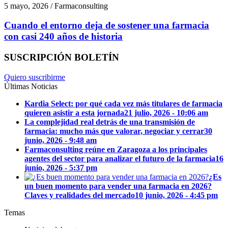
5 mayo, 2026 / Farmaconsulting
Cuando el entorno deja de sostener una farmacia
con casi 240 años de historia
SUSCRIPCIÓN BOLETÍN
Quiero suscribirme
Últimas Noticias
Kardia Select: por qué cada vez más titulares de farmacia
quieren asistir a esta jornada
21 julio, 2026 - 10:06 am
La complejidad real detrás de una transmisión de
farmacia: mucho más que valorar, negociar y cerrar
30
junio, 2026 - 9:48 am
Farmaconsulting reúne en Zaragoza a los principales
agentes del sector para analizar el futuro de la farmacia
16
junio, 2026 - 5:37 pm
¿Es
un buen momento para vender una farmacia en 2026?
Claves y realidades del mercado
10 junio, 2026 - 4:45 pm
Temas