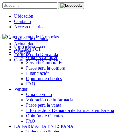
Ubicación
Contacto
Acceso usuarios
Vídeos de clientes
Actualidad
Farmacias en venta
Artículos FCT
Comprar
Informe de la Demanda
Guía de Compra
Conferencias One to One
Servicio Compra FCT
Pasos para la compra
Financiación
Opinión de clientes
FAQ
Vender
Guía de venta
Valoración de tu farmacia
Pasos para la venta
Informe de la Demanda de Farmacia en España
Opinión de Clientes
FAQ
LA FARMACIA EN ESPAÑA
Vídeos de clientes