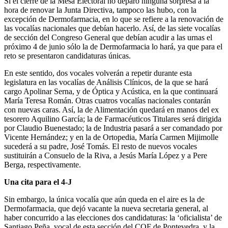
Si el cierre de la Mesa Electoral no deparó ninguna sorpresa a la
hora de renovar la Junta Directiva, tampoco las hubo, con la
excepción de Dermofarmacia, en lo que se refiere a la renovación de
las vocalías nacionales que debían hacerlo. Así, de las siete vocalías
de sección del Congreso General que debían acudir a las urnas el
próximo 4 de junio sólo la de Dermofarmacia lo hará, ya que para el
reto se presentaron candidaturas únicas.
En este sentido, dos vocales volverán a repetir durante esta
legislatura en las vocalías de Análisis Clínicos, de la que se hará
cargo Apolinar Serna, y de Óptica y Acústica, en la que continuará
María Teresa Román. Otras cuatros vocalías nacionales contarán
con nuevas caras. Así, la de Alimentación quedará en manos del ex
tesorero Aquilino García; la de Farmacéuticos Titulares será dirigida
por Claudio Buenestado; la de Industria pasará a ser comandado por
Vicente Hernández; y en la de Ortopedia, María Carmen Mijimolle
sucederá a su padre, José Tomás. El resto de nuevos vocales
sustituirán a Consuelo de la Riva, a Jesús María López y a Pere
Berga, respectivamente.
Una cita para el 4-J
Sin embargo, la única vocalía que aún queda en el aire es la de
Dermofarmacia, que dejó vacante la nueva secretaria general, al
haber concurrido a las elecciones dos candidaturas: la ‘oficialista’ de
Santiago Peña, vocal de esta sección del COF de Pontevedra, y la