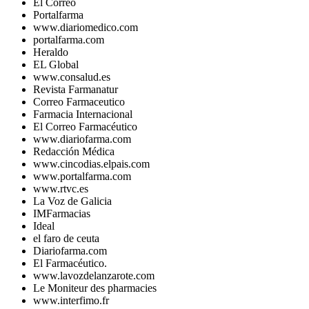
El Correo
Portalfarma
www.diariomedico.com
portalfarma.com
Heraldo
EL Global
www.consalud.es
Revista Farmanatur
Correo Farmaceutico
Farmacia Internacional
El Correo Farmacéutico
www.diariofarma.com
Redacción Médica
www.cincodias.elpais.com
www.portalfarma.com
www.rtvc.es
La Voz de Galicia
IMFarmacias
Ideal
el faro de ceuta
Diariofarma.com
El Farmacéutico.
www.lavozdelanzarote.com
Le Moniteur des pharmacies
www.interfimo.fr