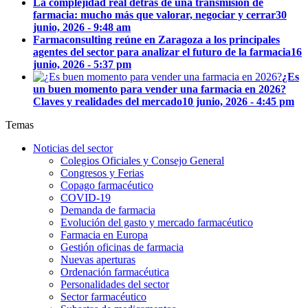
La complejidad real detrás de una transmisión de
farmacia: mucho más que valorar, negociar y cerrar
30
junio, 2026 - 9:48 am
Farmaconsulting reúne en Zaragoza a los principales
agentes del sector para analizar el futuro de la farmacia
16
junio, 2026 - 5:37 pm
¿Es
un buen momento para vender una farmacia en 2026?
Claves y realidades del mercado
10 junio, 2026 - 4:45 pm
Temas
Noticias del sector
Colegios Oficiales y Consejo General
Congresos y Ferias
Copago farmacéutico
COVID-19
Demanda de farmacia
Evolución del gasto y mercado farmacéutico
Farmacia en Europa
Gestión oficinas de farmacia
Nuevas aperturas
Ordenación farmacéutica
Personalidades del sector
Sector farmacéutico