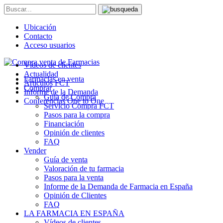
Ubicación
Contacto
Acceso usuarios
Vídeos de clientes
Actualidad
Farmacias en venta
Artículos FCT
Comprar
Informe de la Demanda
Guía de Compra
Conferencias One to One
Servicio Compra FCT
Pasos para la compra
Financiación
Opinión de clientes
FAQ
Vender
Guía de venta
Valoración de tu farmacia
Pasos para la venta
Informe de la Demanda de Farmacia en España
Opinión de Clientes
FAQ
LA FARMACIA EN ESPAÑA
Vídeos de clientes