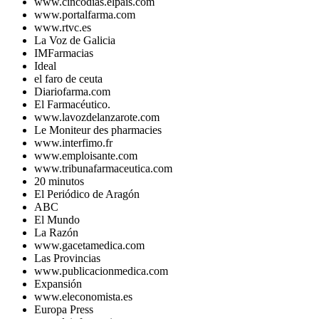
www.cincodias.elpais.com
www.portalfarma.com
www.rtvc.es
La Voz de Galicia
IMFarmacias
Ideal
el faro de ceuta
Diariofarma.com
El Farmacéutico.
www.lavozdelanzarote.com
Le Moniteur des pharmacies
www.interfimo.fr
www.emploisante.com
www.tribunafarmaceutica.com
20 minutos
El Periódico de Aragón
ABC
El Mundo
La Razón
www.gacetamedica.com
Las Provincias
www.publicacionmedica.com
Expansión
www.eleconomista.es
Europa Press