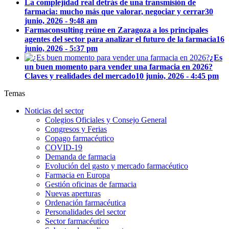
La complejidad real detrás de una transmisión de
farmacia: mucho más que valorar, negociar y cerrar
30
junio, 2026 - 9:48 am
Farmaconsulting reúne en Zaragoza a los principales
agentes del sector para analizar el futuro de la farmacia
16
junio, 2026 - 5:37 pm
¿Es
un buen momento para vender una farmacia en 2026?
Claves y realidades del mercado
10 junio, 2026 - 4:45 pm
Temas
Noticias del sector
Colegios Oficiales y Consejo General
Congresos y Ferias
Copago farmacéutico
COVID-19
Demanda de farmacia
Evolución del gasto y mercado farmacéutico
Farmacia en Europa
Gestión oficinas de farmacia
Nuevas aperturas
Ordenación farmacéutica
Personalidades del sector
Sector farmacéutico