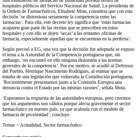
funcionamiento de farmacias de titularidad privada dentro de
hospitales públicos del Servicio Nacional de Salud. La presidenta de
la Ordem de Farmacêuticos, Elisabete Mota, considera que con esta
decisión ‘se distorsiona seriamente la competencia entre las
farmacias’. Para ella, este decreto ley significa que ‘estas farmacias
acaparen gran parte de las recetas que se prescriben en estos
hospitales y con ello se dejen ‘secas’ a las restantes oficinas de
farmacia, especialmente aquellas que se encuentran en la periferia’.
Según precisó a EG, una vez que la decisión fue adoptada se expuso
el tema a la Autoridad de la Competencia portuguesa que, sin
embargo, ‘no encontró en ello ninguna distorsión a las normas
generales de la competencia’. Por ese motivo, se acudió al Defensor
del Pueblo, Henrique Nascimento Rodrigues, al estimar que se
trataba de una legislación que vulneraba la Constitución portuguesa.
‘Recientemente presentamos junto a la Comisión Europea una
denuncia contra el Estado por las mismas razones’, señala Mota.
‘Esperamos la respuesta de las autoridades europeas, pero creemos
que los argumentos son válidos porque afecta gravemente el sector
farmacéutico en nuestro país, ya que acabaría con el modelo de
farmacia de proximidad’, concluye.
Temas >
Actualidad
,
Sector farmacéutico
Compartir esta noticía.