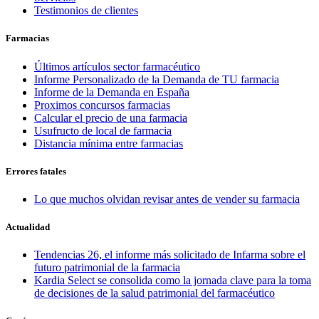
Testimonios de clientes
Farmacias
Últimos artículos sector farmacéutico
Informe Personalizado de la Demanda de TU farmacia
Informe de la Demanda en España
Proximos concursos farmacias
Calcular el precio de una farmacia
Usufructo de local de farmacia
Distancia mínima entre farmacias
Errores fatales
Lo que muchos olvidan revisar antes de vender su farmacia
Actualidad
Tendencias 26, el informe más solicitado de Infarma sobre el
futuro patrimonial de la farmacia
Kardia Select se consolida como la jornada clave para la toma
de decisiones de la salud patrimonial del farmacéutico