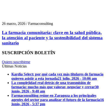
26 marzo, 2026 / Farmaconsulting
La farmacia comunitaria: clave en la salud pública,
la atención al paciente y la sostenibilidad del sistema
sanitario
SUSCRIPCIÓN BOLETÍN
Quiero suscribirme
Últimas Noticias
Kardia Select: por qué cada vez más titulares de farmacia
quieren asistir a esta jornada
21 julio, 2026 - 10:06 am
La complejidad real detrás de una transmisión de
farmacia: mucho más que valorar, negociar y cerrar
30
junio, 2026 - 9:48 am
Farmaconsulting reúne en Zaragoza a los principales
agentes del sector para analizar el futuro de la farmacia
16
junio, 2026 - 5:37 pm