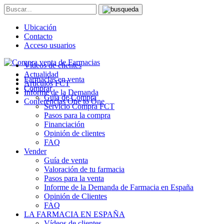
Ubicación
Contacto
Acceso usuarios
Vídeos de clientes
Actualidad
Farmacias en venta
Artículos FCT
Comprar
Informe de la Demanda
Guía de Compra
Conferencias One to One
Servicio Compra FCT
Pasos para la compra
Financiación
Opinión de clientes
FAQ
Vender
Guía de venta
Valoración de tu farmacia
Pasos para la venta
Informe de la Demanda de Farmacia en España
Opinión de Clientes
FAQ
LA FARMACIA EN ESPAÑA
Vídeos de clientes