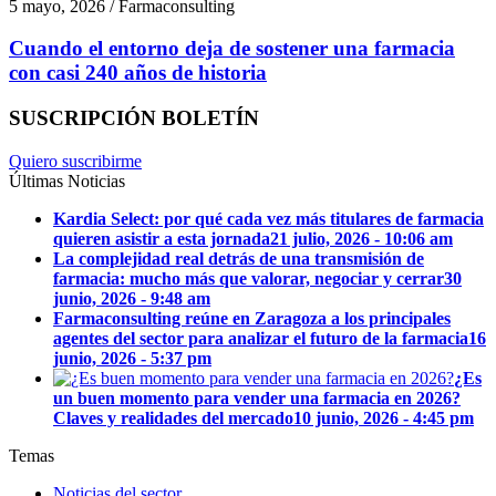
5 mayo, 2026 / Farmaconsulting
Cuando el entorno deja de sostener una farmacia
con casi 240 años de historia
SUSCRIPCIÓN BOLETÍN
Quiero suscribirme
Últimas Noticias
Kardia Select: por qué cada vez más titulares de farmacia
quieren asistir a esta jornada
21 julio, 2026 - 10:06 am
La complejidad real detrás de una transmisión de
farmacia: mucho más que valorar, negociar y cerrar
30
junio, 2026 - 9:48 am
Farmaconsulting reúne en Zaragoza a los principales
agentes del sector para analizar el futuro de la farmacia
16
junio, 2026 - 5:37 pm
¿Es
un buen momento para vender una farmacia en 2026?
Claves y realidades del mercado
10 junio, 2026 - 4:45 pm
Temas
Noticias del sector