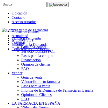
Ubicación
Contacto
Acceso usuarios
Vídeos de clientes
Actualidad
Farmacias en venta
Artículos FCT
Comprar
Informe de la Demanda
Guía de Compra
Conferencias One to One
Servicio Compra FCT
Pasos para la compra
Financiación
Opinión de clientes
FAQ
Vender
Guía de venta
Valoración de tu farmacia
Pasos para la venta
Informe de la Demanda de Farmacia en España
Opinión de Clientes
FAQ
LA FARMACIA EN ESPAÑA
Vídeos de clientes