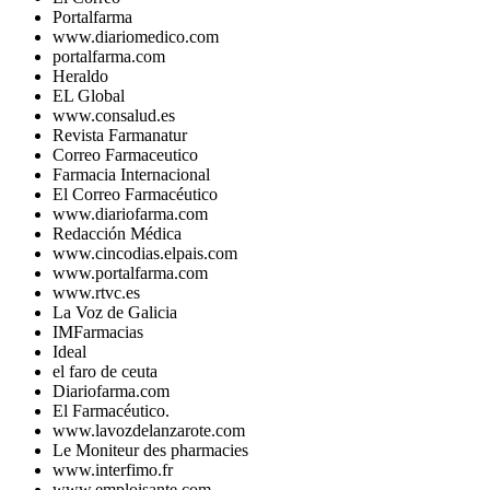
Portalfarma
www.diariomedico.com
portalfarma.com
Heraldo
EL Global
www.consalud.es
Revista Farmanatur
Correo Farmaceutico
Farmacia Internacional
El Correo Farmacéutico
www.diariofarma.com
Redacción Médica
www.cincodias.elpais.com
www.portalfarma.com
www.rtvc.es
La Voz de Galicia
IMFarmacias
Ideal
el faro de ceuta
Diariofarma.com
El Farmacéutico.
www.lavozdelanzarote.com
Le Moniteur des pharmacies
www.interfimo.fr
www.emploisante.com