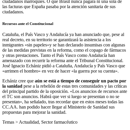
ciudadanos marroquíes. O que Brasil nunca pagara ni una sola de
las facturas que España pasaba por la atención sanitaria de sus
ciudadanos.
Recursos ante el Constitucional
Cataluña, el País Vasco y Andalucía ya han anunciado que, pese al
real decreto, en su territorio se garantizará la asistencia a los
inmigrantes «sin papeles»y se han declarado insumisas con algunas
de las medidas previstas en la reforma, como el copago de fármacos
y otras prestaciones. Tanto el País Vasco como Andalucía han
amenazado con recurrir la reforma ante el Tribunal Constitucional.
José Ignacio Echániz pidió a Cataluña, Andalucía y País Vasco que
«arrimen el hombro» en vez de hacer «la guerra por su cuenta».
Echániz cree que
aún se está a tiempo de conseguir un pacto por
la sanidad
pese a la rebelión de estas tres comunidades y las críticas
del principal partido de la oposición. «Los anuncios de recursos ante
el TC son anuncios. Habrá que ver si luego se presentan o no se
presentan», ha señalado, tras recordar que en estos meses todas las
CC.AA. han podido hacer llegar al Ministerio de Sanidad sus
propuestas para mejorar la sanidad.
Temas >
Actualidad
,
Sector farmacéutico