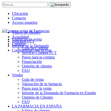
Ubicación
Contacto
Acceso usuarios
Vídeos de clientes
Actualidad
Farmacias en venta
Artículos FCT
Comprar
Informe de la Demanda
Guía de Compra
Conferencias One to One
Servicio Compra FCT
Pasos para la compra
Financiación
Opinión de clientes
FAQ
Vender
Guía de venta
Valoración de tu farmacia
Pasos para la venta
Informe de la Demanda de Farmacia en España
Opinión de Clientes
FAQ
LA FARMACIA EN ESPAÑA
Vídeos de clientes