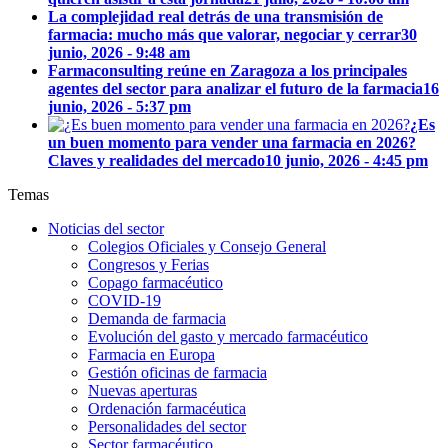
La complejidad real detrás de una transmisión de
farmacia: mucho más que valorar, negociar y cerrar
30
junio, 2026 - 9:48 am
Farmaconsulting reúne en Zaragoza a los principales
agentes del sector para analizar el futuro de la farmacia
16
junio, 2026 - 5:37 pm
¿Es
un buen momento para vender una farmacia en 2026?
Claves y realidades del mercado
10 junio, 2026 - 4:45 pm
Temas
Noticias del sector
Colegios Oficiales y Consejo General
Congresos y Ferias
Copago farmacéutico
COVID-19
Demanda de farmacia
Evolución del gasto y mercado farmacéutico
Farmacia en Europa
Gestión oficinas de farmacia
Nuevas aperturas
Ordenación farmacéutica
Personalidades del sector
Sector farmacéutico