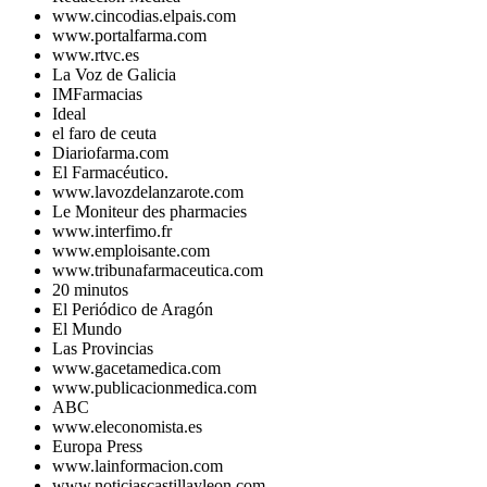
www.cincodias.elpais.com
www.portalfarma.com
www.rtvc.es
La Voz de Galicia
IMFarmacias
Ideal
el faro de ceuta
Diariofarma.com
El Farmacéutico.
www.lavozdelanzarote.com
Le Moniteur des pharmacies
www.interfimo.fr
www.emploisante.com
www.tribunafarmaceutica.com
20 minutos
El Periódico de Aragón
El Mundo
Las Provincias
www.gacetamedica.com
www.publicacionmedica.com
ABC
www.eleconomista.es
Europa Press
www.lainformacion.com
www.noticiascastillayleon.com