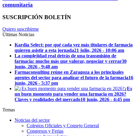
comunitaria
SUSCRIPCIÓN BOLETÍN
Quiero suscribirme
Últimas Noticias
Kardia Select: por qué cada vez más titulares de farmacia
quieren asistir a esta jornada
21 julio, 2026 - 10:06 am
La complejidad real detrás de una transmisión de
farmacia: mucho más que valorar, negociar y cerrar
30
junio, 2026 - 9:48 am
Farmaconsulting reúne en Zaragoza a los principales
agentes del sector para analizar el futuro de la farmacia
16
junio, 2026 - 5:37 pm
¿Es
un buen momento para vender una farmacia en 2026?
Claves y realidades del mercado
10 junio, 2026 - 4:45 pm
Temas
Noticias del sector
Colegios Oficiales y Consejo General
Congresos y Ferias