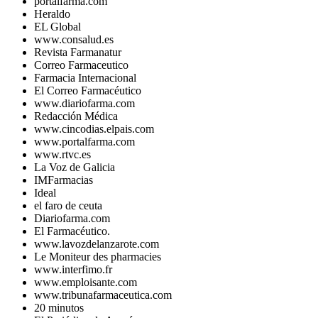
portalfarma.com
Heraldo
EL Global
www.consalud.es
Revista Farmanatur
Correo Farmaceutico
Farmacia Internacional
El Correo Farmacéutico
www.diariofarma.com
Redacción Médica
www.cincodias.elpais.com
www.portalfarma.com
www.rtvc.es
La Voz de Galicia
IMFarmacias
Ideal
el faro de ceuta
Diariofarma.com
El Farmacéutico.
www.lavozdelanzarote.com
Le Moniteur des pharmacies
www.interfimo.fr
www.emploisante.com
www.tribunafarmaceutica.com
20 minutos