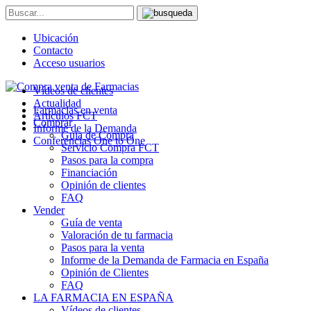
Ubicación
Contacto
Acceso usuarios
Vídeos de clientes
Actualidad
Farmacias en venta
Artículos FCT
Comprar
Informe de la Demanda
Guía de Compra
Conferencias One to One
Servicio Compra FCT
Pasos para la compra
Financiación
Opinión de clientes
FAQ
Vender
Guía de venta
Valoración de tu farmacia
Pasos para la venta
Informe de la Demanda de Farmacia en España
Opinión de Clientes
FAQ
LA FARMACIA EN ESPAÑA
Vídeos de clientes