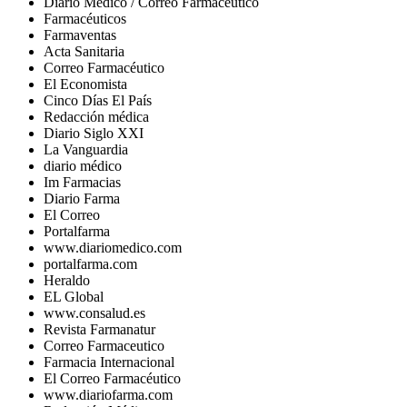
Diario Médico / Correo Farmacéutico
Farmacéuticos
Farmaventas
Acta Sanitaria
Correo Farmacéutico
El Economista
Cinco Días El País
Redacción médica
Diario Siglo XXI
La Vanguardia
diario médico
Im Farmacias
Diario Farma
El Correo
Portalfarma
www.diariomedico.com
portalfarma.com
Heraldo
EL Global
www.consalud.es
Revista Farmanatur
Correo Farmaceutico
Farmacia Internacional
El Correo Farmacéutico
www.diariofarma.com