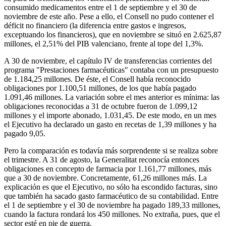
consumido medicamentos entre el 1 de septiembre y el 30 de
noviembre de este año. Pese a ello, el Consell no pudo contener el
déficit no financiero (la diferencia entre gastos e ingresos,
exceptuando los financieros), que en noviembre se situó en 2.625,87
millones, el 2,51% del PIB valenciano, frente al tope del 1,3%.
A 30 de noviembre, el capítulo IV de transferencias corrientes del
programa "Prestaciones farmacéuticas" contaba con un presupuesto
de 1.184,25 millones. De éste, el Consell había reconocido
obligaciones por 1.100,51 millones, de los que había pagado
1.091,46 millones. La variación sobre el mes anterior es mínima: las
obligaciones reconocidas a 31 de octubre fueron de 1.099,12
millones y el importe abonado, 1.031,45. De este modo, en un mes
el Ejecutivo ha declarado un gasto en recetas de 1,39 millones y ha
pagado 9,05.
Pero la comparación es todavía más sorprendente si se realiza sobre
el trimestre. A 31 de agosto, la Generalitat reconocía entonces
obligaciones en concepto de farmacia por 1.161,77 millones, más
que a 30 de noviembre. Concretamente, 61,26 millones más. La
explicación es que el Ejecutivo, no sólo ha escondido facturas, sino
que también ha sacado gasto farmacéutico de su contabilidad. Entre
el 1 de septiembre y el 30 de noviembre ha pagado 189,33 millones,
cuando la factura rondará los 450 millones. No extraña, pues, que el
sector esté en pie de guerra.