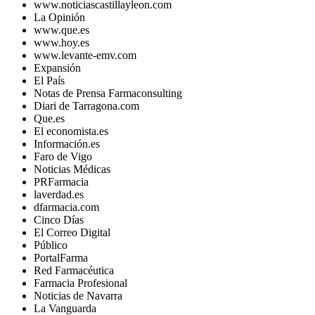
www.noticiascastillayleon.com
La Opinión
www.que.es
www.hoy.es
www.levante-emv.com
Expansión
El País
Notas de Prensa Farmaconsulting
Diari de Tarragona.com
Que.es
El economista.es
Información.es
Faro de Vigo
Noticias Médicas
PRFarmacia
laverdad.es
dfarmacia.com
Cinco Días
El Correo Digital
Público
PortalFarma
Red Farmacéutica
Farmacia Profesional
Noticias de Navarra
La Vanguarda