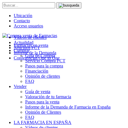
Ubicación
Contacto
Acceso usuarios
Vídeos de clientes
Actualidad
Farmacias en venta
Artículos FCT
Comprar
Informe de la Demanda
Guía de Compra
Conferencias One to One
Servicio Compra FCT
Pasos para la compra
Financiación
Opinión de clientes
FAQ
Vender
Guía de venta
Valoración de tu farmacia
Pasos para la venta
Informe de la Demanda de Farmacia en España
Opinión de Clientes
FAQ
LA FARMACIA EN ESPAÑA
Vídeos de clientes