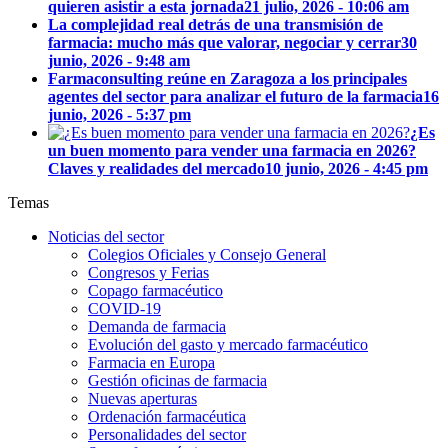
quieren asistir a esta jornada
21 julio, 2026 - 10:06 am
La complejidad real detrás de una transmisión de
farmacia: mucho más que valorar, negociar y cerrar
30
junio, 2026 - 9:48 am
Farmaconsulting reúne en Zaragoza a los principales
agentes del sector para analizar el futuro de la farmacia
16
junio, 2026 - 5:37 pm
¿Es
un buen momento para vender una farmacia en 2026?
Claves y realidades del mercado
10 junio, 2026 - 4:45 pm
Temas
Noticias del sector
Colegios Oficiales y Consejo General
Congresos y Ferias
Copago farmacéutico
COVID-19
Demanda de farmacia
Evolución del gasto y mercado farmacéutico
Farmacia en Europa
Gestión oficinas de farmacia
Nuevas aperturas
Ordenación farmacéutica
Personalidades del sector