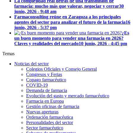
La complejidad real detrás de una transmisión de
farmacia: mucho más que valorar, negociar y cerrar
30
junio, 2026 - 9:48 am
Farmaconsulting reúne en Zaragoza a los principales
agentes del sector para analizar el futuro de la farmacia
16
junio, 2026 - 5:37 pm
¿Es
un buen momento para vender una farmacia en 2026?
Claves y realidades del mercado
10 junio, 2026 - 4:45 pm
Temas
Noticias del sector
Colegios Oficiales y Consejo General
Congresos y Ferias
Copago farmacéutico
COVID-19
Demanda de farmacia
Evolución del gasto y mercado farmacéutico
Farmacia en Europa
Gestión oficinas de farmacia
Nuevas aperturas
Ordenación farmacéutica
Personalidades del sector
Sector farmacéutico