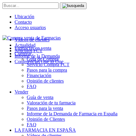
Ubicación
Contacto
Acceso usuarios
Vídeos de clientes
Actualidad
Farmacias en venta
Artículos FCT
Comprar
Informe de la Demanda
Guía de Compra
Conferencias One to One
Servicio Compra FCT
Pasos para la compra
Financiación
Opinión de clientes
FAQ
Vender
Guía de venta
Valoración de tu farmacia
Pasos para la venta
Informe de la Demanda de Farmacia en España
Opinión de Clientes
FAQ
LA FARMACIA EN ESPAÑA
Vídeos de clientes