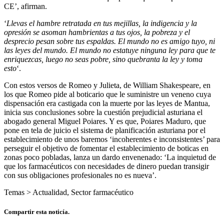
CE’, afirman.
‘
Llevas el hambre retratada en tus mejillas, la indigencia y la
opresión se asoman hambrientas a tus ojos, la pobreza y el
desprecio pesan sobre tus espaldas. El mundo no es amigo tuyo, ni
las leyes del mundo. El mundo no estatuye ninguna ley para que te
enriquezcas, luego no seas pobre, sino quebranta la ley y toma
esto
‘.
Con estos versos de Romeo y Julieta, de William Shakespeare, en
los que Romeo pide al boticario que le suministre un veneno cuya
dispensación era castigada con la muerte por las leyes de Mantua,
inicia sus conclusiones sobre la cuestión prejudicial asturiana el
abogado general Miguel Poiares. Y es que, Poiares Maduro, que
pone en tela de juicio el sistema de planificación asturiana por el
establecimiento de unos baremos ‘incoherentes e inconsistentes’ para
perseguir el objetivo de fomentar el establecimiento de boticas en
zonas poco pobladas, lanza un dardo envenenado: ‘La inquietud de
que los farmacéuticos con necesidades de dinero puedan transigir
con sus obligaciones profesionales no es nueva’.
Temas >
Actualidad
,
Sector farmacéutico
Compartir esta noticía.