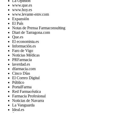
La Opinión
www.que.es
www.hoy.es
www.levante-emv.com
Expansión
El País
Notas de Prensa Farmaconsulting
Diari de Tarragona.com
Que.es
El economista.es
Información.es
Faro de Vigo
Noticias Médicas
PRFarmacia
laverdad.es
dfarmacia.com
Cinco Días
El Correo Digital
Público
PortalFarma
Red Farmacéutica
Farmacia Profesional
Noticias de Navarra
La Vanguarda
Ideal.es