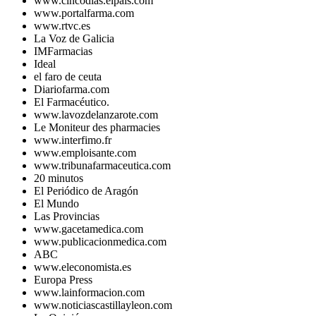
www.cincodias.elpais.com
www.portalfarma.com
www.rtvc.es
La Voz de Galicia
IMFarmacias
Ideal
el faro de ceuta
Diariofarma.com
El Farmacéutico.
www.lavozdelanzarote.com
Le Moniteur des pharmacies
www.interfimo.fr
www.emploisante.com
www.tribunafarmaceutica.com
20 minutos
El Periódico de Aragón
El Mundo
Las Provincias
www.gacetamedica.com
www.publicacionmedica.com
ABC
www.eleconomista.es
Europa Press
www.lainformacion.com
www.noticiascastillayleon.com