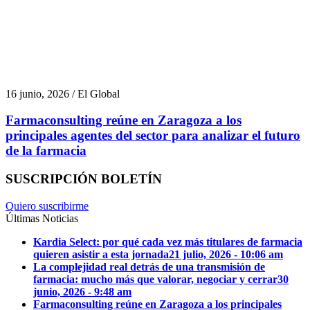
16 junio, 2026 / El Global
Farmaconsulting reúne en Zaragoza a los
principales agentes del sector para analizar el futuro
de la farmacia
SUSCRIPCIÓN BOLETÍN
Quiero suscribirme
Últimas Noticias
Kardia Select: por qué cada vez más titulares de farmacia
quieren asistir a esta jornada
21 julio, 2026 - 10:06 am
La complejidad real detrás de una transmisión de
farmacia: mucho más que valorar, negociar y cerrar
30
junio, 2026 - 9:48 am
Farmaconsulting reúne en Zaragoza a los principales