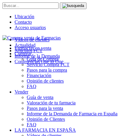
Ubicación
Contacto
Acceso usuarios
Vídeos de clientes
Actualidad
Farmacias en venta
Artículos FCT
Comprar
Informe de la Demanda
Guía de Compra
Conferencias One to One
Servicio Compra FCT
Pasos para la compra
Financiación
Opinión de clientes
FAQ
Vender
Guía de venta
Valoración de tu farmacia
Pasos para la venta
Informe de la Demanda de Farmacia en España
Opinión de Clientes
FAQ
LA FARMACIA EN ESPAÑA
Vídeos de clientes