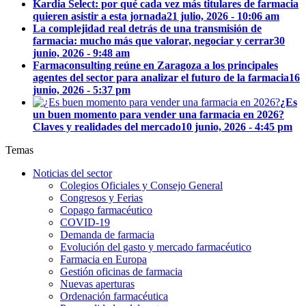
Kardia Select: por qué cada vez más titulares de farmacia
quieren asistir a esta jornada
21 julio, 2026 - 10:06 am
La complejidad real detrás de una transmisión de
farmacia: mucho más que valorar, negociar y cerrar
30
junio, 2026 - 9:48 am
Farmaconsulting reúne en Zaragoza a los principales
agentes del sector para analizar el futuro de la farmacia
16
junio, 2026 - 5:37 pm
¿Es
un buen momento para vender una farmacia en 2026?
Claves y realidades del mercado
10 junio, 2026 - 4:45 pm
Temas
Noticias del sector
Colegios Oficiales y Consejo General
Congresos y Ferias
Copago farmacéutico
COVID-19
Demanda de farmacia
Evolución del gasto y mercado farmacéutico
Farmacia en Europa
Gestión oficinas de farmacia
Nuevas aperturas
Ordenación farmacéutica