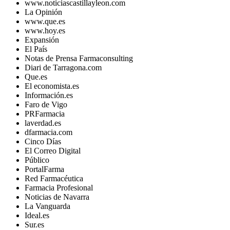
www.noticiascastillayleon.com
La Opinión
www.que.es
www.hoy.es
Expansión
El País
Notas de Prensa Farmaconsulting
Diari de Tarragona.com
Que.es
El economista.es
Información.es
Faro de Vigo
PRFarmacia
laverdad.es
dfarmacia.com
Cinco Días
El Correo Digital
Público
PortalFarma
Red Farmacéutica
Farmacia Profesional
Noticias de Navarra
La Vanguarda
Ideal.es
Sur.es