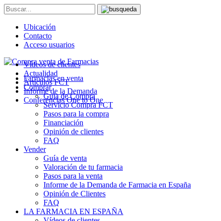
Ubicación
Contacto
Acceso usuarios
Vídeos de clientes
Actualidad
Farmacias en venta
Artículos FCT
Comprar
Informe de la Demanda
Guía de Compra
Conferencias One to One
Servicio Compra FCT
Pasos para la compra
Financiación
Opinión de clientes
FAQ
Vender
Guía de venta
Valoración de tu farmacia
Pasos para la venta
Informe de la Demanda de Farmacia en España
Opinión de Clientes
FAQ
LA FARMACIA EN ESPAÑA
Vídeos de clientes